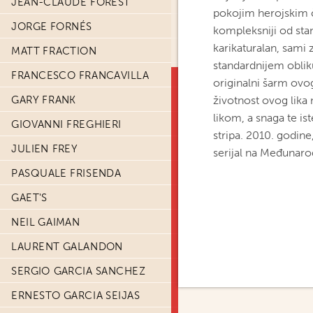
JEAN-CLAUDE FOREST
pokojim herojskim či
JORGE FORNÉS
kompleksniji od stan
karikaturalan, sami 
MATT FRACTION
standardnijem obliku
FRANCESCO FRANCAVILLA
originalni šarm ovog
GARY FRANK
životnost ovog lika 
likom, a snaga te is
GIOVANNI FREGHIERI
stripa. 2010. godine
JULIEN FREY
serijal na Međunaro
PASQUALE FRISENDA
GAET'S
NEIL GAIMAN
LAURENT GALANDON
SERGIO GARCIA SANCHEZ
ERNESTO GARCIA SEIJAS