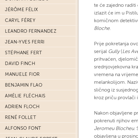
te će zajedno raditi
JÉRÔME FÉLIX
izlazit će im u Pisti
CARYL FÉREY
komičnom detektiv
Bloche
.
LEANDRO FERNANDEZ
JEAN-YVES FERRI
Prije pokretanja ov
serijal
Gully
(
Les Av
STÉPHANE FERT
prihvaćen, djelomič
DAVID FINCH
srednjovjekovna kral
MANUELE FIOR
vremena na vrijeme
melankolijom. Nazivn
BENJAMIN FLAO
sličnog iz susjednog 
AMÉLIE FLÉCHAIS
kroz priču provlači i
ADRIEN FLOCH
Nakon objavljene pr
RENÉ FOLLET
pokrenuti njihov em
ALFONSO FONT
Jeromeu Blocheu
.
objavljena u prosin