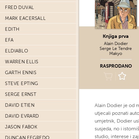
FRED DUVAL
MARK EACERSALL
EDITH
Knjiga prva
EFA
Alain Dodier
Serge Le Tendre
ELDIABLO
Makyo
WARREN ELLIS
RASPRODANO
GARTH ENNIS
STEVE EPTING
SERGE ERNST
DAVID ETIEN
Alain Dodier je od m
utjecali poznati au
DAVID EVRARD
umjetnik, Dodier us
JASON FABOK
susjeda, no i istomiš
studio, interese i z
DUNCAN FEGREDO