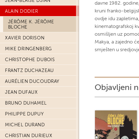
JEAN-BLAISE DJIAN
davne 1982. godine, 
kruni franko-belgij
ALAIN DODIER
ovdje idu zapletima,
JÉRÔME K. JÉRÔME
kinematografskoj kval
BLOCHE
osmišljen uz pomoć
XAVIER DORISON
Makya, a zajedno će 
MIKE DRINGENBERG
smješten u sredjovj
CHRISTOPHE DUBOIS
FRANTZ DUCHAZEAU
AURÉLIEN DUCOUDRAY
Objavljeni n
JEAN DUFAUX
BRUNO DUHAMEL
PHILIPPE DUPUY
MICHEL DURAND
CHRISTIAN DURIEUX