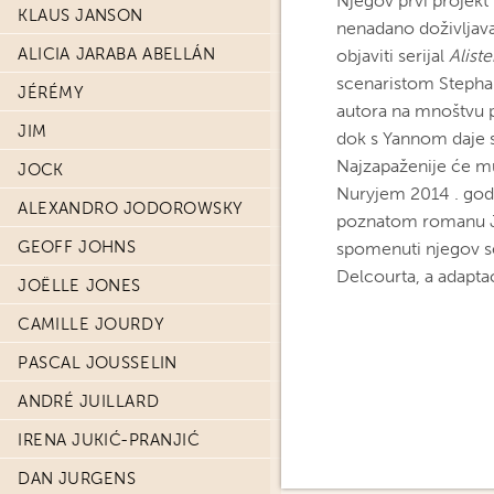
Njegov prvi projekt
KLAUS JANSON
nenadano doživljava
ALICIA JARABA ABELLÁN
objaviti serijal
Alist
scenaristom Stepha
JÉRÉMY
autora na mnoštvu 
JIM
dok s Yannom daje s
Najzapaženije će mu
JOCK
Nuryjem 2014 . god
ALEXANDRO JODOROWSKY
poznatom romanu Ja
GEOFF JOHNS
spomenuti njegov se
Delcourta, a adapta
JOËLLE JONES
CAMILLE JOURDY
PASCAL JOUSSELIN
ANDRÉ JUILLARD
IRENA JUKIĆ-PRANJIĆ
DAN JURGENS