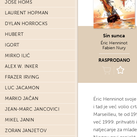
JOSÉ HOMS
LAURENT HOPMAN
DYLAN HORROCKS
HUBERT
Sin sunca
Éric Henninot
IGORT
Fabien Nury
MIRKO ILIĆ
RASPRODANO
ALEX W. INKER
FRAZER IRVING
LUC JACAMON
MARKO JAČAN
Éric Henninot svoj
i tad je već volio cr
JEAN-MARC JANCOVICI
Marseilleu, te od 1
MIKEL JANIN
već 1999. prihvatiti 
natjecanje za mlade
ZORAN JANJETOV