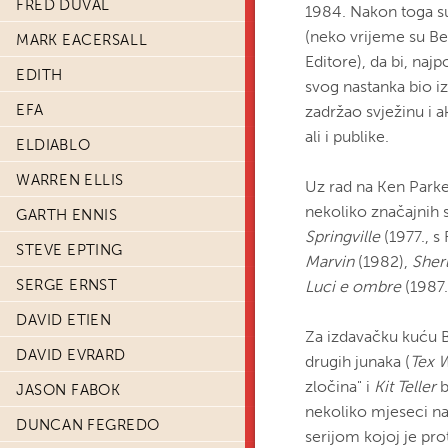
FRED DUVAL
1984. Nakon toga su
(neko vrijeme su Ber
MARK EACERSALL
Editore), da bi, naj
EDITH
svog nastanka bio iz
EFA
zadržao svježinu i a
ali i publike.
ELDIABLO
WARREN ELLIS
Uz rad na Ken Parker
nekoliko značajnih s
GARTH ENNIS
Springville
(1977., 
STEVE EPTING
Marvin
(1982),
Sher
SERGE ERNST
Luci e ombre
(1987.
DAVID ETIEN
Za izdavačku kuću B
DAVID EVRARD
drugih junaka (
Tex W
zločina" i
Kit Teller
b
JASON FABOK
nekoliko mjeseci n
DUNCAN FEGREDO
serijom kojoj je pro