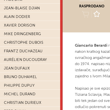
RASPRODANO
JEAN-BLAISE DJIAN
ALAIN DODIER
XAVIER DORISON
MIKE DRINGENBERG
CHRISTOPHE DUBOIS
Giancarlo Berardi
r
FRANTZ DUCHAZEAU
nakon kratkog kazali
sviračkog angažmana 
AURÉLIEN DUCOUDRAY
do 1974. napisao niz
JEAN DUFAUX
izdavače, surađujuć
zajedno s Ivom Mila
BRUNO DUHAMEL
PHILIPPE DUPUY
Napisao je sve epizo
MICHEL DURAND
Tiziana Sclavija, Ma
biti tek jedan od sve
CHRISTIAN DURIEUX
odlučio pokrenuti se