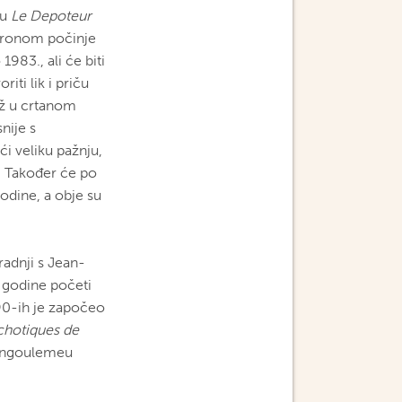
mu
Le Depoteur
yronom počinje
 1983., ali će biti
ti lik i priču
ež u crtanom
nije s
i veliku pažnju,
. Također će po
godine, a obje su
radnji s Jean-
e godine početi
990-ih je započeo
chotiques de
 Angoulemeu