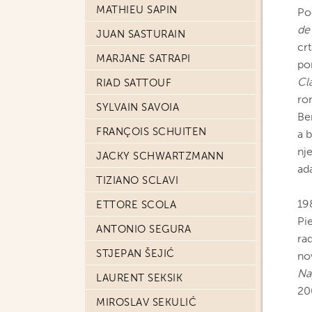
MATHIEU SAPIN
Po
de
JUAN SASTURAIN
cr
MARJANE SATRAPI
po
Cl
RIAD SATTOUF
ro
SYLVAIN SAVOIA
Be
FRANÇOIS SCHUITEN
a 
nj
JACKY SCHWARTZMANN
ad
TIZIANO SCLAVI
19
ETTORE SCOLA
Pi
ANTONIO SEGURA
ra
STJEPAN ŠEJIĆ
no
Na
LAURENT SEKSIK
20
MIROSLAV SEKULIĆ