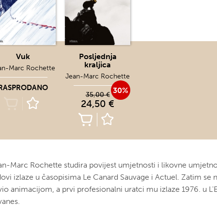
Vuk
Posljednja
kraljica
an-Marc Rochette
Jean-Marc Rochette
RASPRODANO
30%
35,00 €
24,50 €
an-Marc Rochette studira povijest umjetnosti i likovne umjetnos
dovi izlaze u časopisima Le Canard Sauvage i Actuel. Zatim se 
vio animacijom, a prvi profesionalni uratci mu izlaze 1976. u L
vanes.