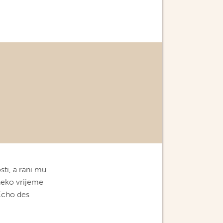
ti, a rani mu
neko vrijeme
'Echo des