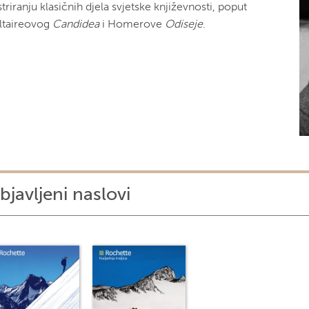
striranju klasičnih djela svjetske književnosti, poput
ltaireovog
Candidea
i Homerove
Odiseje
.
bjavljeni naslovi