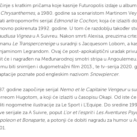
činje s kratkim pričama koje kasnije Futuropolis izdaje u albu
 Chrysanthemes
, a 1980. godine sa scenaristom Martinom Ve
tati antropomorfni serijal
Edmond le Cochon
, koja će izlaziti do
novno pokrenuta 1992. godine. U tom će razdoblju također stvori
audiusa Vignea
u A Suivreu. Nakon smrti Alexisa, preuzima crt
manu
Le Transperceneige
u suradnji s Jacquesom Lobom, a kas
njaminom Legrandom. Ovaj će post-apokaliptični uradak privuć
bit će i nagrađen na Međunarodnoj smotri stripa u Angoulemeu
emu biti snimljen i dugometražni film 2013., te tv-serija 2020. 
aptacije poznate pod engleskim nazivom
Snowpiercer
.
87. godine započinje serijal
Nemo et le Capitaine Vengeur
u su
erreom Hugotom, a koji će izlaziti u časopisu Okapi. Od iste ć
diti nogometne ilustracije za Le Sport i L'Equipe. Do sredine 1
ve serijale za A Suivre, poput
L'or et l'esprit
i
Les Aventures Psy
poleon et Bonaparte
, a potonji će dobiti nagradu za humor u
01.