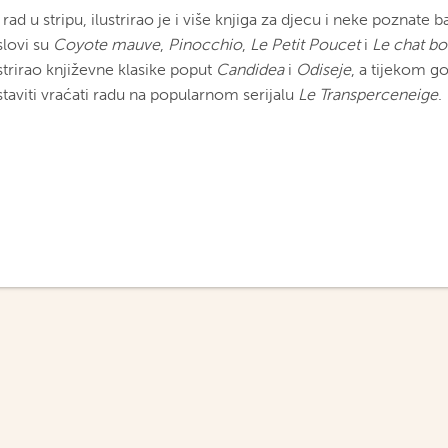
rad u stripu, ilustrirao je i više knjiga za djecu i neke poznate ba
slovi su
Coyote mauve
,
Pinocchio
,
Le Petit Poucet
i
Le chat bo
strirao književne klasike poput
Candidea
i
Odiseje
, a tijekom g
staviti vraćati radu na popularnom serijalu
Le Transperceneige
.