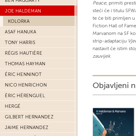
BEN HAGGARTY
Peace
, primiti pre
steći će i titulu SF
JOE HALDEMAN
te će biti primljen 
KOLORKA
Fiction Hall of Fam
ASAF HANUKA
Marvanom na SF konv
strip-adaptaciju
Vje
TONY HARRIS
nastavit će istim s
RÉGIS HAUTIÈRE
zauvijek
.
THOMAS HAYMAN
ÉRIC HENNINOT
Objavljeni n
NICO HENRICHON
ÉRIC HÉRENGUEL
HERGÉ
GILBERT HERNANDEZ
JAIME HERNANDEZ