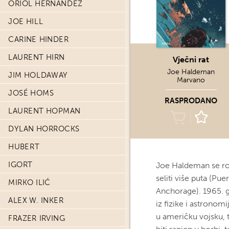
ORIOL HERNÁNDEZ
JOE HILL
CARINE HINDER
LAURENT HIRN
Vječni rat
Joe Haldeman
JIM HOLDAWAY
Marvano
JOSÉ HOMS
RASPRODANO
LAURENT HOPMAN
DYLAN HORROCKS
HUBERT
IGORT
Joe Haldeman se rodi
seliti više puta (P
MIRKO ILIĆ
Anchorage). 1965. g
ALEX W. INKER
iz fizike i astrono
u američku vojsku, t
FRAZER IRVING