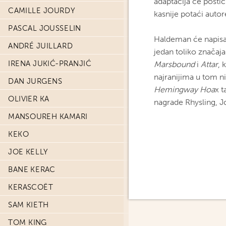
adaptacija će postići
CAMILLE JOURDY
kasnije potaći autor
PASCAL JOUSSELIN
Haldeman će napisat
ANDRÉ JUILLARD
jedan toliko značaj
IRENA JUKIĆ-PRANJIĆ
Marsbound
i
Attar
, 
najranijima u tom ni
DAN JURGENS
Hemingway Hoa
x t
OLIVIER KA
nagrade Rhysling, J
MANSOUREH KAMARI
KEKO
JOE KELLY
BANE KERAC
KERASCOËT
SAM KIETH
TOM KING