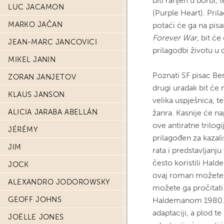
biti ranjen u borbi,
LUC JACAMON
(Purple Heart). Pril
MARKO JAČAN
potaći će ga na pis
Forever War
, bit ć
JEAN-MARC JANCOVICI
prilagodbi životu u 
MIKEL JANIN
Poznati SF pisac B
ZORAN JANJETOV
drugi uradak bit će
KLAUS JANSON
velika uspješnica, t
ALICIA JARABA ABELLÁN
žanra. Kasnije će na
ove antiratne trilog
JÉRÉMY
prilagođen za kazališ
JIM
rata i predstavljanj
često koristili Hald
JOCK
ovaj roman možete n
ALEXANDRO JODOROWSKY
možete ga pročitati 
GEOFF JOHNS
Haldemanom 1980. g
adaptaciji, a plod te
JOËLLE JONES