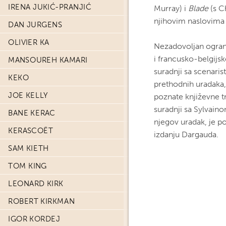
IRENA JUKIĆ-PRANJIĆ
Murray) i
Blade
(s C
njihovim naslovima 
DAN JURGENS
OLIVIER KA
Nezadovoljan ogran
i francusko-belgijsk
MANSOUREH KAMARI
suradnji sa scenari
KEKO
prethodnih uradaka,
JOE KELLY
poznate književne tr
suradnji sa Sylvain
BANE KERAC
njegov uradak, je po
KERASCOËT
izdanju Dargauda.
SAM KIETH
TOM KING
LEONARD KIRK
ROBERT KIRKMAN
IGOR KORDEJ