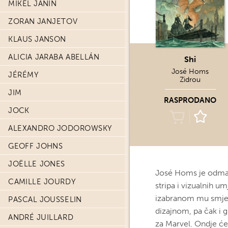
MIKEL JANIN
ZORAN JANJETOV
KLAUS JANSON
ALICIA JARABA ABELLÁN
Shi
José Homs
JÉRÉMY
Zidrou
JIM
RASPRODANO
JOCK
ALEXANDRO JODOROWSKY
GEOFF JOHNS
JOËLLE JONES
José Homs je odmale
CAMILLE JOURDY
stripa i vizualnih u
izabranom mu smjeru
PASCAL JOUSSELIN
dizajnom, pa čak i g
ANDRÉ JUILLARD
za Marvel. Ondje će 