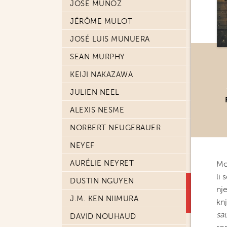
JOSE MUÑOZ
JÉRÔME MULOT
JOSÉ LUIS MUNUERA
SEAN MURPHY
KEIJI NAKAZAWA
JULIEN NEEL
ALEXIS NESME
NORBERT NEUGEBAUER
NEYEF
AURÉLIE NEYRET
Mo
li
DUSTIN NGUYEN
nj
J.M. KEN NIIMURA
knj
sa
DAVID NOUHAUD