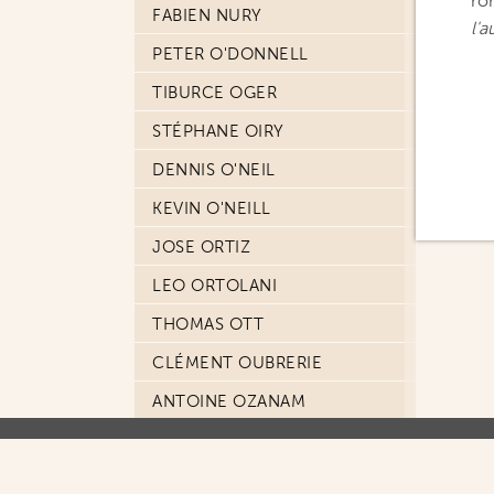
ro
FABIEN NURY
l'
PETER O'DONNELL
TIBURCE OGER
STÉPHANE OIRY
DENNIS O'NEIL
KEVIN O'NEILL
JOSE ORTIZ
LEO ORTOLANI
THOMAS OTT
CLÉMENT OUBRERIE
ANTOINE OZANAM
JIMMY PALMIOTI
GRÉGORY PANACCIONE