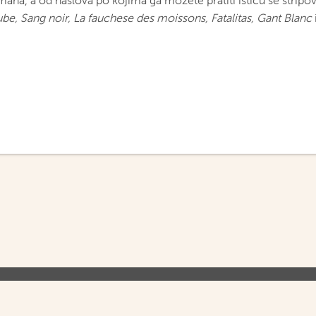
mana, a od naslova po kojima ga možete pratiti ističu se stripo
aube, Sang noir, La fauchese des moissons, Fatalitas, Gant Blanc
O NAMA
UVJETI KORIŠTENJA
PR