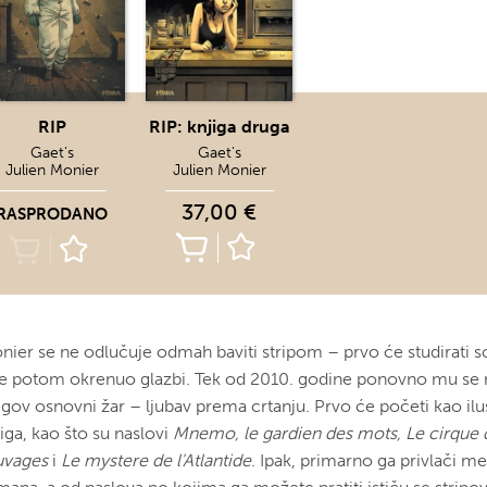
RIP
RIP: knjiga druga
Gaet's
Gaet's
Julien Monier
Julien Monier
37,00 €
RASPRODANO
nier se ne odlučuje odmah baviti stripom – prvo će studirati so
 se potom okrenuo glazbi. Tek od 2010. godine ponovno mu se
egov osnovni žar – ljubav prema crtanju. Prvo će početi kao ilus
iga, kao što su naslovi
Mnemo, le gardien des mots, Le cirque
uvages
i
Le mystere de l'Atlantide
. Ipak, primarno ga privlači me