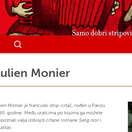
ulien Monier
ien Monier je francuski strip-crtač, rođen u Parizu
80. godine. Među uratcima po kojima ga možete
epoznati valja izdvojiti crtane romane
Sang noir
i
alitas
.