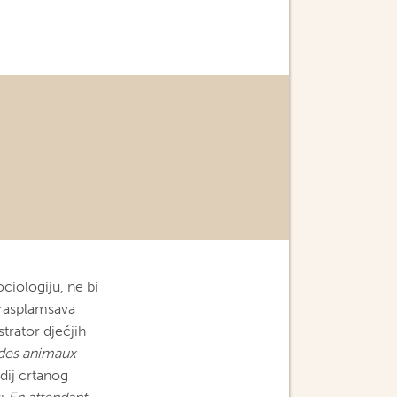
ciologiju, ne bi
 rasplamsava
trator dječjih
 des animaux
dij crtanog