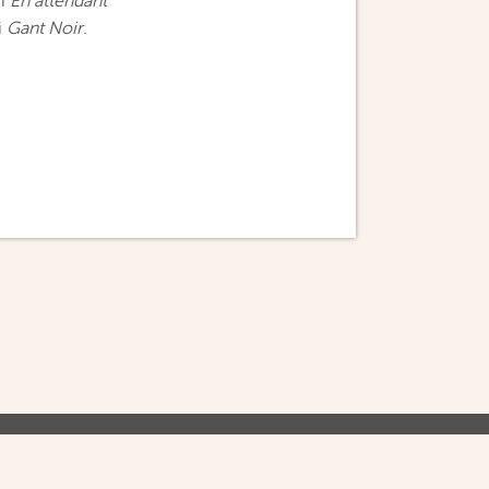
vi
En attendant
i
Gant Noir
.
IVATNOST