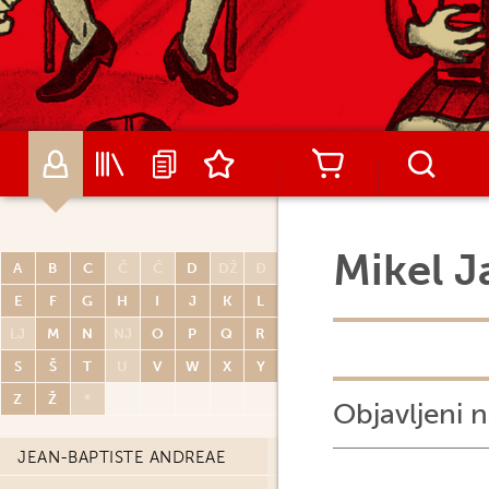
MARGUERITE ABOUET
CHARLIE ADLARD
DAVID AJA
PIERRE ALARY
ALCANTE
GIANCARLO ALESSANDRINI
Mikel J
ALFRED
A
B
C
Č
Ć
D
DŽ
Đ
E
F
G
H
I
J
K
L
ALEX ALICE
LJ
M
N
NJ
O
P
Q
R
ANTONIO ALTARRIBA
S
Š
T
U
V
W
X
Y
HORACIO ALTUNA
Z
Ž
*
Objavljeni n
CARLO AMBROSINI
JEAN-BAPTISTE ANDREAE