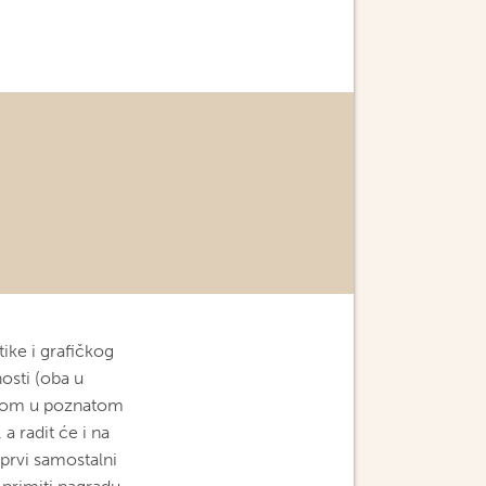
ike i grafičkog
nosti (oba u
radom u poznatom
a radit će i na
 prvi samostalni