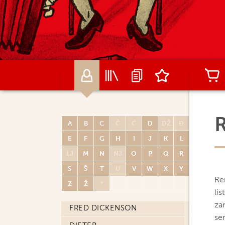
MAURIN DEFRANCE
PHILIPPE DELABY
FÉLIX DELEP
NICOLAS DELESTRET
GUY DELISLE
WERTHER DELL'EDERA
R
FRANÇOIS DERMAUT
A
B
C
Č
Ć
D
DŽ
Đ
DJILIAN DEROCHE
E
F
G
H
I
J
K
L
LJ
M
N
NJ
O
P
Q
R
STEPHEN DESBERG
S
Š
T
U
V
W
X
Y
JEAN-CHRISTOPHE DEVENEY
Ren
Z
Ž
*
CARMINE DI GIANDOMENICO
li
za
FRED DICKENSON
se