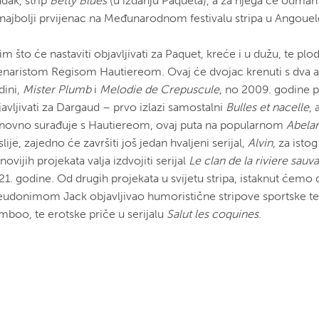
dak, strip
Betty Blues
(u izdanju Paqueta), a za njega će odmah
 najbolji prvijenac na Međunarodnom festivalu stripa u Angoue
m što će nastaviti objavljivati za Paquet, kreće i u dužu, te plo
enaristom Regisom Hautiereom. Ovaj će dvojac krenuti s dva 
dini,
Mister Plumb
i
Melodie de Crepuscule
, no 2009. godine 
javljivati za Dargaud – prvo izlazi samostalni
Bulles et nacelle
,
novno surađuje s Hautiereom, ovaj puta na popularnom
Abela
lije, zajedno će završiti još jedan hvaljeni serijal,
Alvin
, za isto
novijih projekata valja izdvojiti serijal
Le clan de la riviere sauv
21. godine. Od drugih projekata u svijetu stripa, istaknut ćemo 
eudonimom Jack objavljivao humoristične stripove sportske t
mboo, te erotske priče u serijalu
Salut les coquines
.