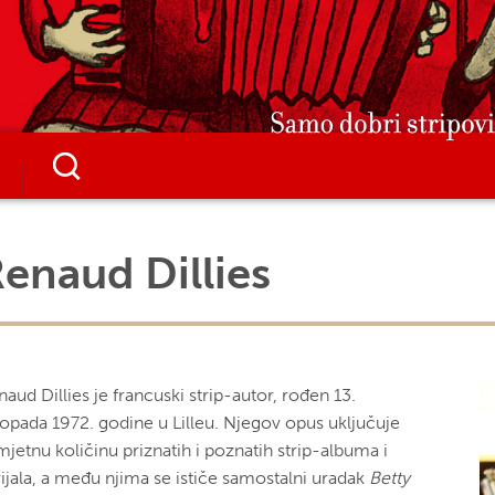
enaud Dillies
aud Dillies je francuski strip-autor, rođen 13.
stopada 1972. godine u Lilleu. Njegov opus uključuje
mjetnu količinu priznatih i poznatih strip-albuma i
rijala, a među njima se ističe samostalni uradak
Betty