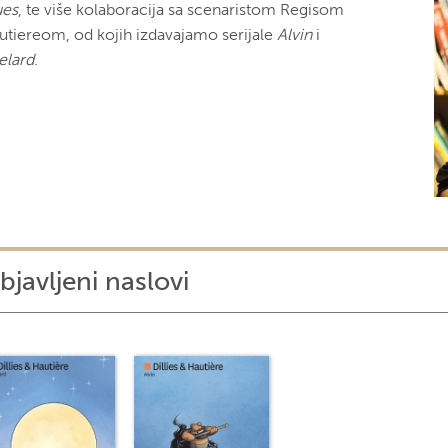
ues
, te više kolaboracija sa scenaristom Regisom
utiereom, od kojih izdavajamo serijale
Alvin
i
elard
.
bjavljeni naslovi