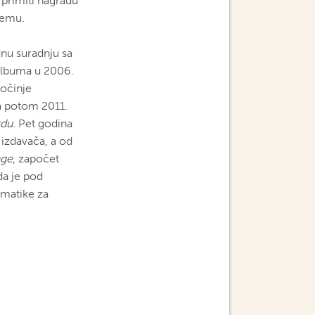
 primiti nagradu
lemu.
dnu suradnju sa
albuma u 2006.
počinje
 a potom 2011.
rdu
. Pet godina
g izdavača, a od
age
, započet
da je pod
ematike za