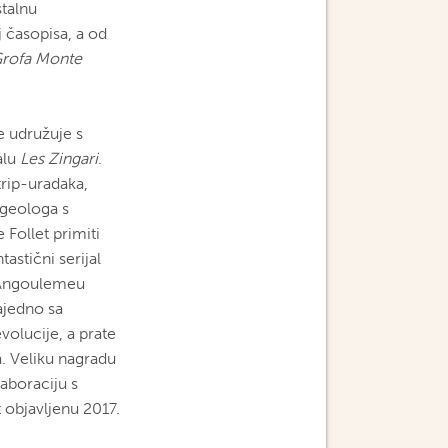
stalnu
oj časopisa, a od
rofa Monte
e udružuje s
alu
Les Zingari
.
trip-uradaka,
 geologa s
e Follet primiti
astični serijal
u Angoulemeu
ajedno sa
olucije, a prate
. Veliku nagradu
laboraciju s
ut objavljenu 2017.