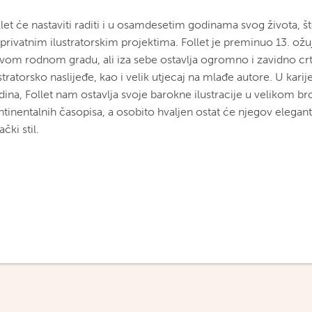
let će nastaviti raditi i u osamdesetim godinama svog života, št
 privatnim ilustratorskim projektima. Follet je preminuo 13. ož
svom rodnom gradu, ali iza sebe ostavlja ogromno i zavidno cr
stratorsko naslijeđe, kao i velik utjecaj na mlađe autore. U karij
ina, Follet nam ostavlja svoje barokne ilustracije u velikom bro
ntinentalnih časopisa, a osobito hvaljen ostat će njegov elegan
ački stil.