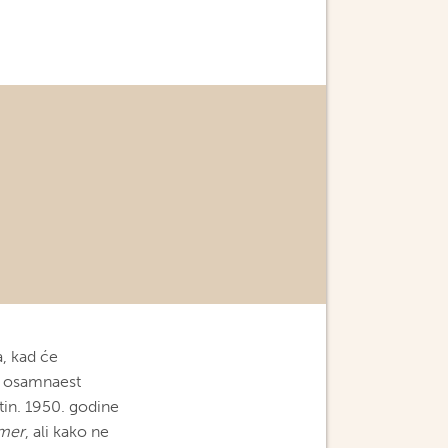
a, kad će
 s osamnaest
ntin. 1950. godine
imer
, ali kako ne