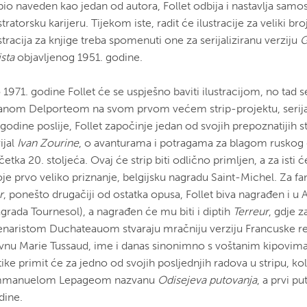
 bio naveden kao jedan od autora, Follet odbija i nastavlja samo
stratorsku karijeru. Tijekom iste, radit će ilustracije za veliki br
stracija za knjige treba spomenuti one za serijaliziranu verziju
G
sta
objavljenog 1951. godine.
1971. godine Follet će se uspješno baviti ilustracijom, no tad s
anom Delporteom na svom prvom većem strip-projektu, serij
 godine poslije, Follet započinje jedan od svojih prepoznatijih s
ijal
Ivan Zourine
, o avanturama i potragama za blagom ruskog
etka 20. stoljeća. Ovaj će strip biti odlično primljen, a za isti ć
je prvo veliko priznanje, belgijsku nagradu Saint-Michel. Za fant
r
, ponešto drugačiji od ostatka opusa, Follet biva nagrađen i 
agrada Tournesol), a nagrađen će mu biti i diptih
Terreur
, gdje z
enaristom Duchateauom stvaraju mračniju verziju Francuske rev
avnu Marie Tussaud, ime i danas sinonimno s voštanim kipovima
tike primit će za jedno od svojih posljednjih radova u stripu, ko
manuelom Lepageom nazvanu
Odisejeva putovanja
, a prvi p
dine.