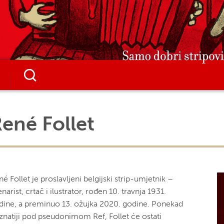
ené Follet
é Follet je proslavljeni belgijski strip-umjetnik –
narist, crtač i ilustrator, rođen 10. travnja 1931.
dine, a preminuo 13. ožujka 2020. godine. Ponekad
znatiji pod pseudonimom Ref, Follet će ostati