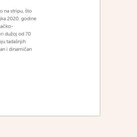
o na stripu, što
ujka 2020. godine
tačko-
eri dužoj od 70
ju tadašnjih
tan i dinamičan