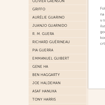
OLIVIER GRENSON
Fol
GRIFFO
na
AURÉLIE GUARINO
u 
JUANJO GUARNIDO
ilu
god
R. M. GUERA
ko
RICHARD GUÉRINEAU
crt
PIA GUERRA
EMMANUEL GUIBERT
GENE HA
BEN HAGGARTY
JOE HALDEMAN
ASAF HANUKA
TONY HARRIS