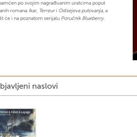
pamćen po svojim nagrađivanim uratcima poput
tanih romana
Ikar
,
Terreur
i
Odisejeva putovanja
, a
dit će i na poznatom serijalu
Poručnik Blueberry
.
bjavljeni naslovi