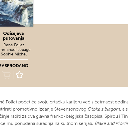
Odisejeva
putovanja
René Follet
mmanuel Lepage
Sophie Michel
RASPRODANO
né Follet počet će svoju crtačku karijeru već s četrnaest godin
ustrirati promotivno izdanje Stevensonovog
Otoka s blagom
, a
inje raditi za dva glavna franko-belgijska časopisa, Spirou i Ti
t će mu ponuđena suradnja na kultnom serijalu
Blake and Mort