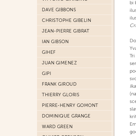
bi
DAVE GIBBONS
ilu
ilu
CHRISTOPHE GIBELIN
Cri
JEAN-PIERRE GIBRAT
Do 
IAN GIBSON
Yv
GIHEF
Tri
JUAN GIMENEZ
ser
poč
GIPI
svo
FRANK GIROUD
Ika
(n
THIERRY GLORIS
sc
PIERRE-HENRY GOMONT
sl
DOMINIQUE GRANGE
kri
Em
WARD GREEN
go