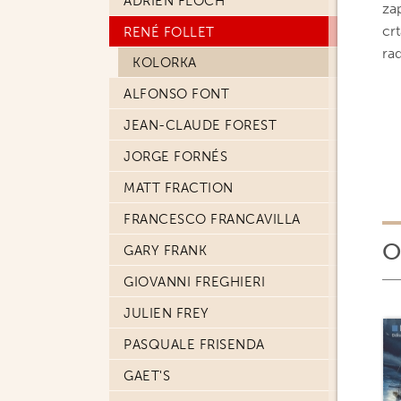
ADRIEN FLOCH
za
cr
RENÉ FOLLET
ra
KOLORKA
ALFONSO FONT
JEAN-CLAUDE FOREST
JORGE FORNÉS
MATT FRACTION
FRANCESCO FRANCAVILLA
O
GARY FRANK
GIOVANNI FREGHIERI
JULIEN FREY
PASQUALE FRISENDA
GAET'S