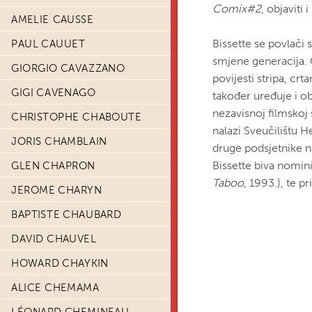
Comix#2
, objaviti 
AMELIE CAUSSE
Bissette se povlači
PAUL CAUUET
smjene generacija. 
GIORGIO CAVAZZANO
povijesti stripa, cr
GIGI CAVENAGO
također uređuje i ob
nezavisnoj filmsko
CHRISTOPHE CHABOUTE
nalazi Sveučilištu H
JORIS CHAMBLAIN
druge podsjetnike n
Bissette biva nomini
GLEN CHAPRON
Taboo
, 1993.), te 
JEROME CHARYN
BAPTISTE CHAUBARD
DAVID CHAUVEL
HOWARD CHAYKIN
ALICE CHEMAMA