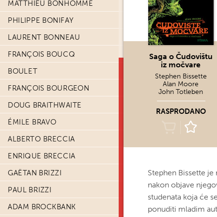
MATTHIEU BONHOMME
PHILIPPE BONIFAY
LAURENT BONNEAU
FRANÇOIS BOUCQ
Saga o Čudovištu
iz močvare
BOULET
Stephen Bissette
Alan Moore
FRANÇOIS BOURGEON
John Totleben
DOUG BRAITHWAITE
RASPRODANO
ÉMILE BRAVO
ALBERTO BRECCIA
ENRIQUE BRECCIA
Stephen Bissette je 
GAËTAN BRIZZI
nakon objave njego
PAUL BRIZZI
studenata koja će se
ADAM BROCKBANK
ponuditi mladim aut