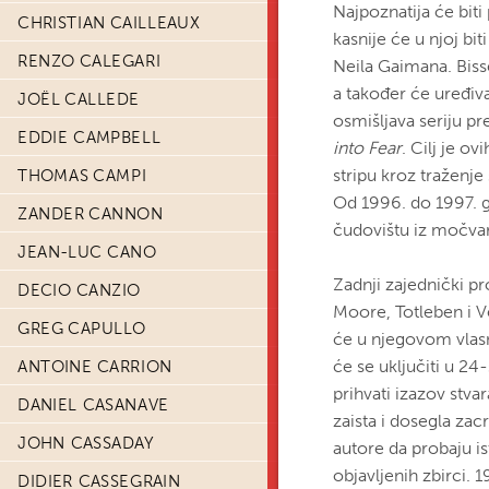
Najpoznatija će bit
CHRISTIAN CAILLEAUX
kasnije će u njoj bi
RENZO CALEGARI
Neila Gaimana. Biss
a također će uređiva
JOËL CALLEDE
osmišljava seriju p
EDDIE CAMPBELL
into Fear
. Cilj je o
stripu kroz traženj
THOMAS CAMPI
Od 1996. do 1997. go
ZANDER CANNON
čudovištu iz močvar
JEAN-LUC CANO
Zadnji zajednički pr
DECIO CANZIO
Moore, Totleben i Ve
GREG CAPULLO
će u njegovom vlasn
će se uključiti u 24
ANTOINE CARRION
prihvati izazov stvar
DANIEL CASANAVE
zaista i dosegla zac
JOHN CASSADAY
autore da probaju is
objavljenih zbirci. 1
DIDIER CASSEGRAIN