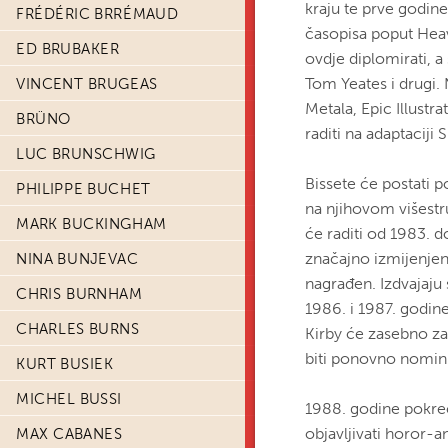
kraju te prve godine
FRÉDÉRIC BRRÉMAUD
časopisa poput Heav
ED BRUBAKER
ovdje diplomirati, a 
Tom Yeates i drugi. 
VINCENT BRUGEAS
Metala, Epic Illust
BRÜNO
raditi na adaptaciji
LUC BRUNSCHWIG
Bissete će postati
PHILIPPE BUCHET
na njihovom višest
MARK BUCKINGHAM
će raditi od 1983. d
značajno izmijenjen 
NINA BUNJEVAC
nagrađen. Izdvajaju s
CHRIS BURNHAM
1986. i 1987. godine
CHARLES BURNS
Kirby će zasebno zas
biti ponovno nomini
KURT BUSIEK
MICHEL BUSSI
1988. godine pokreć
objavljivati horor-a
MAX CABANES