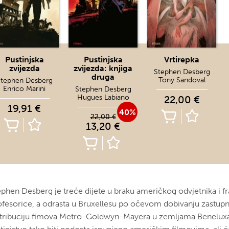
Pustinjska
Pustinjska
Vrtirepka
zvijezda
zvijezda: knjiga
Stephen Desberg
druga
Tony Sandoval
tephen Desberg
Enrico Marini
Stephen Desberg
Hugues Labiano
22,00 €
19,91 €
40%
22,00 €
13,20 €
ephen Desberg je treće dijete u braku američkog odvjetnika i f
ofesorice, a odrasta u Bruxellesu po očevom dobivanju zastupn
stribuciju fimova Metro-Goldwyn-Mayera u zemljama Benelux