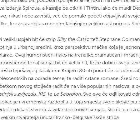
tinjstvo tako biti podosta ispunjeno američkim filmovima, ali će
a izdanja Spiroua, a kasnije će otkriti i Tintin. Iako će mladi De
vo, nikad neće završiti, već će pomalo početi objavljivati svoje
atke, kroz suradnju s mnogim tadašnjim velikim autorima u Spi
i veliki uspjeh bit će strip
Billy the Cat
(crtež Stephane Colman)
votinja u urbanoj sredini, kroz perspektivu mačke koja je jedno
olarac. Ovaj humoristični (iako na trenutke dramatičan i mračni
orističnog tona) serijal bit će veliki hit, te će dobiti i svoju an
nešto lepršavijeg karaktera. Krajem 80-ih počet će se odmicati
olescentskih na odrasle teme, te raditi crtane romane. Sredino
četkom novog stoljeća radit će na više popularnih naslova, a 
stinjsku zvijezdu
,
IR$
, te
Le Scorpion
. Sve ove će odlikovati od
lokacije i vremenska razdoblja u koja smješta svoje likove biti 
edećoj dekadi stvoriti zavidan broj novih serijala, što će ga ozn
velikih stvaratelja unutar franko-belgijske škole stripa.