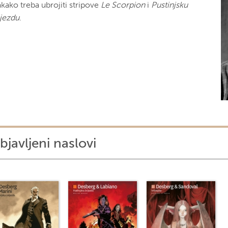
akako treba ubrojiti stripove
Le Scorpion
i
Pustinjsku
ijezdu
.
bjavljeni naslovi