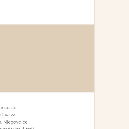
rancuske
ištva za
a. Njegovo će