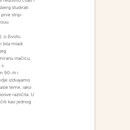
 redovito čitati i
sberg studirati
 prve strip-
rouu.
, o životu
m bila mladi
jeg
imiranu inačicu,
 s
m 90-ih i
ovdje izdvajamo
rasle teme, iako
posve različita. U
ačiti kao jednog