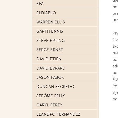
dje
EFA
nov
ELDIABLO
pra
ur
WARREN ELLIS
GARTH ENNIS
Prv
ži
STEVE EPTING
šk
SERGE ERNST
hum
DAVID ETIEN
po
ad
DAVID EVRARD
po
JASON FABOK
Pu
će 
DUNCAN FEGREDO
slj
JÉRÔME FÉLIX
od 
CARYL FÉREY
LEANDRO FERNANDEZ