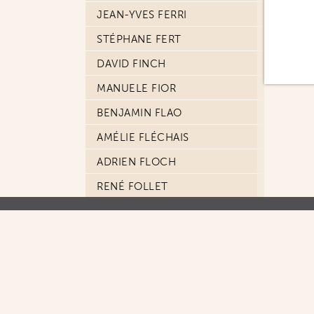
JEAN-YVES FERRI
STÉPHANE FERT
DAVID FINCH
MANUELE FIOR
BENJAMIN FLAO
AMÉLIE FLÉCHAIS
ADRIEN FLOCH
RENÉ FOLLET
ALFONSO FONT
JEAN-CLAUDE FOREST
JORGE FORNÉS
MATT FRACTION
FRANCESCO FRANCAVILLA