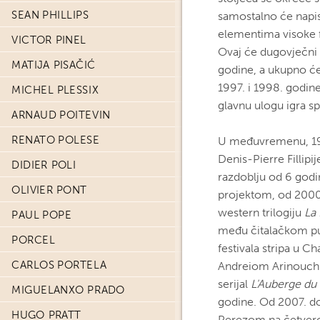
SEAN PHILLIPS
samostalno će napisa
elementima visoke fa
VICTOR PINEL
Ovaj će dugovječni s
MATIJA PISAČIĆ
godine, a ukupno će
1997. i 1998. godine
MICHEL PLESSIX
glavnu ulogu igra s
ARNAUD POITEVIN
RENATO POLESE
U međuvremenu, 199
Denis-Pierre Fillipi
DIDIER POLI
razdoblju od 6 godin
OLIVIER PONT
projektom, od 2000.
western trilogiju
La
PAUL POPE
među čitalačkom pub
PORCEL
festivala stripa u Ch
CARLOS PORTELA
Andreiom Arinouchk
serijal
L'Auberge du
MIGUELANXO PRADO
godine. Od 2007. do
HUGO PRATT
Perezom na četvero