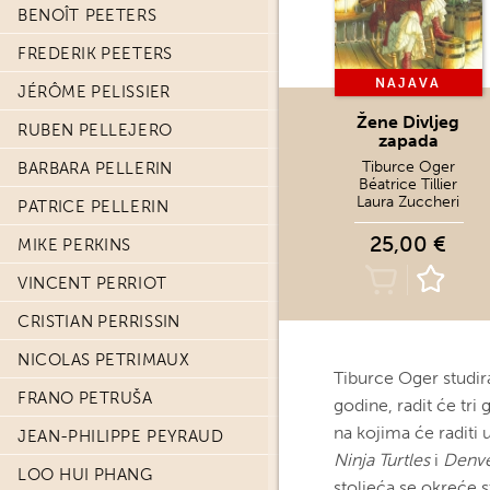
BENOÎT PEETERS
FREDERIK PEETERS
NAJAVA
JÉRÔME PELISSIER
Žene Divljeg
RUBEN PELLEJERO
zapada
Tiburce Oger
BARBARA PELLERIN
Béatrice Tillier
Laura Zuccheri
PATRICE PELLERIN
25,00 €
MIKE PERKINS
VINCENT PERRIOT
CRISTIAN PERRISSIN
NICOLAS PETRIMAUX
Tiburce Oger studi
FRANO PETRUŠA
godine, radit će tri 
na kojima će raditi 
JEAN-PHILIPPE PEYRAUD
Ninja Turtles
i
Denve
LOO HUI PHANG
stoljeća se okreće st