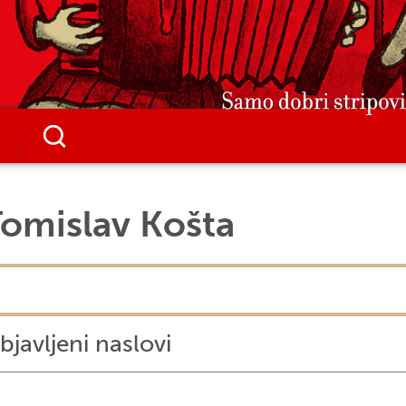
omislav Košta
bjavljeni naslovi