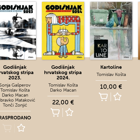
Godišnjak
Godišnjak
Kartoline
rvatskog stripa
hrvatskog stripa
Tomislav Košta
2023.
2024.
Sonja Gašperov
Tomislav Košta
10,00 €
Tomislav Košta
Darko Macan
Darko Macan
bravko Mataković
22,00 €
Tonči Zonjić
RASPRODANO