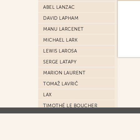
ABEL LANZAC
DAVID LAPHAM
MANU LARCENET
MICHAEL LARK
LEWIS LAROSA
SERGE LATAPY
MARION LAURENT
TOMAŽ LAVRIČ
LAX
TIMOTHÉ LE BOUCHER
BLANDINE LE CALLET
ETIENNE LE ROUX
ERWAN LE SAËC