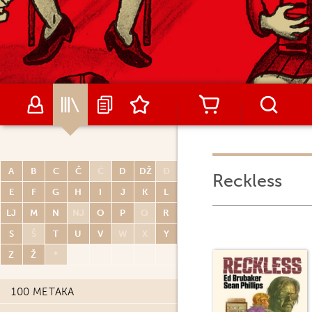
A
B
C
Č
Ć
D
DŽ
Đ
Reckless
E
F
G
H
I
J
K
L
LJ
M
N
NJ
O
P
Q
R
S
Š
T
U
V
W
X
Y
Z
Ž
*
100 METAKA