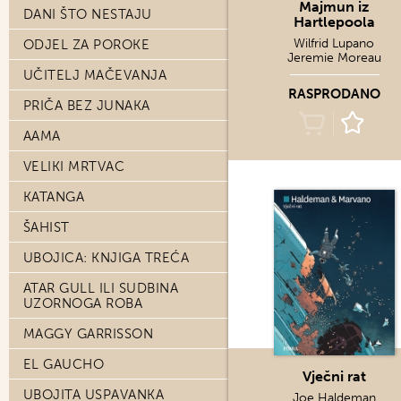
Majmun iz
DANI ŠTO NESTAJU
Hartlepoola
Wilfrid Lupano
ODJEL ZA POROKE
Jeremie Moreau
UČITELJ MAČEVANJA
RASPRODANO
PRIČA BEZ JUNAKA
AAMA
VELIKI MRTVAC
KATANGA
ŠAHIST
UBOJICA: KNJIGA TREĆA
ATAR GULL ILI SUDBINA
UZORNOGA ROBA
MAGGY GARRISSON
EL GAUCHO
Vječni rat
UBOJITA USPAVANKA
Joe Haldeman