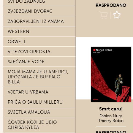
SVI DO ZADNJEG
RASPRODANO
ZVJEZDANI DVORAC
ZABORAVLJENI IZ ANAMA
WESTERN
ORWELL
VITEZOVI OPROSTA
SJEĆANJE VODE
MOJA MAMA JE U AMERICI,
UPOZNALA JE BUFFALO
BILLA
VJETAR U VRBAMA
PRIČA O SAULU MILLERU
Smrt caru!
SVJETLA AMALOUA
Fabien Nury
Thierry Robin
ČOVJEK KOJI JE UBIO
CHRISA KYLEA
RASPRODANO