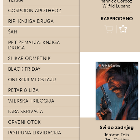
TERRA
Yannick Corboz
Wilfrid Lupano
GOSPODIN APOTHEOZ
RASPRODANO
RIP: KNJIGA DRUGA
ŠAH
PET ZEMALJA: KNJIGA
DRUGA
SLIKAR ODMETNIK
BLACK FRIDAY
ONI KOJI MI OSTAJU
PETAR & LIZA
VJERSKA TRILOGIJA
IGRA SKRIVAČA
CRVENI OTOK
Svi do zadnjeg
POTPUNA LIKVIDACIJA
Jérôme Félix
Paul Gastine