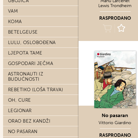
UBOJICA
Manu Larcenet
Lewis Trondheim
VAM
RASPRODANO
KOMA
BETELGEUSE
LULU, OSLOBOĐENA
LJEPOTA TAME
GOSPODARI JEČMA
ASTRONAUTI IZ
BUDUĆNOSTI
REBETIKO (LOŠA TRAVA)
OH, CURE
LEGIONAR
No pasaran
ORAO BEZ KANDŽI
Vittorio Giardino
NO PASARAN
RASPRODANO