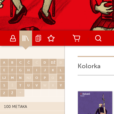
A
B
C
Č
Ć
D
DŽ
Đ
Kolorka
E
F
G
H
I
J
K
L
LJ
M
N
NJ
O
P
Q
R
S
Š
T
U
V
W
X
Y
Z
Ž
*
100 METAKA