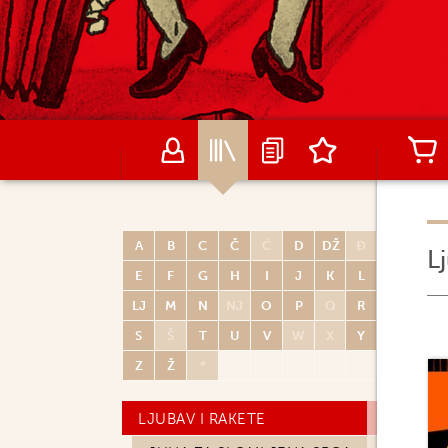
HITMAN
INKAL
JÉRÔME K. JÉRÔME BLOCHE
JONATHAN
KEN PARKER
KOLORKA
KOLORKA SPECIJAL
A
B
C
Č
Ć
D
DŽ
Đ
L
E
F
G
H
I
J
K
L
KRIMINAL
LJ
M
N
NJ
O
P
Q
R
LASTMAN
S
Š
T
U
V
W
X
Y
LAZARUS
Z
Ž
*
LIJEPA KUĆA NA JEZERU
LJUBAV I RAKETE