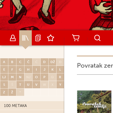
A
B
C
Č
Ć
D
DŽ
Đ
Povratak zem
E
F
G
H
I
J
K
L
LJ
M
N
NJ
O
P
Q
R
S
Š
T
U
V
W
X
Y
Z
Ž
*
100 METAKA