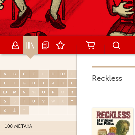
A
B
C
Č
Ć
D
DŽ
Đ
Reckless
E
F
G
H
I
J
K
L
LJ
M
N
NJ
O
P
Q
R
S
Š
T
U
V
W
X
Y
Z
Ž
*
100 METAKA