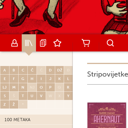
A
B
C
Č
Ć
D
DŽ
Đ
Stripovijetk
E
F
G
H
I
J
K
L
LJ
M
N
NJ
O
P
Q
R
S
Š
T
U
V
W
X
Y
Z
Ž
*
100 METAKA