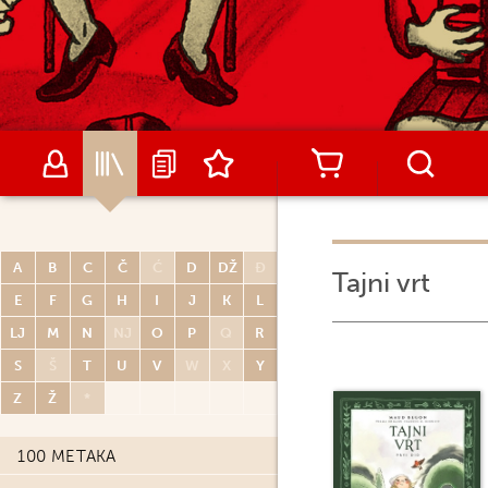
A
B
C
Č
Ć
D
DŽ
Đ
Tajni vrt
E
F
G
H
I
J
K
L
LJ
M
N
NJ
O
P
Q
R
S
Š
T
U
V
W
X
Y
Z
Ž
*
100 METAKA