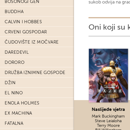
BOSONOGI GEN
sukob odvija na gra
BUDDHA
CALVIN I HOBBES
Oni koji su 
CRVENI GOSPODAR
ČUDOVIŠTE IZ MOČVARE
DAREDEVIL
DORORO
DRUŽBA IZNIMNE GOSPODE
DŽIN
EL NINO
ENOLA HOLMES
Naslijeđe vjetra
EX MACHINA
Mark Buckingham
Steve Leialoha
FATALNA
Terry Moore