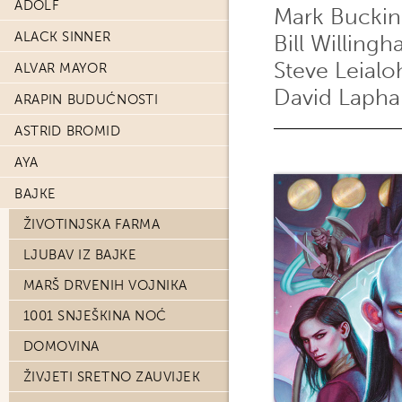
ADOLF
Mark Bucki
ALACK SINNER
Bill Willing
Steve Leialo
ALVAR MAYOR
David Laph
ARAPIN BUDUĆNOSTI
ASTRID BROMID
AYA
BAJKE
ŽIVOTINJSKA FARMA
LJUBAV IZ BAJKE
MARŠ DRVENIH VOJNIKA
1001 SNJEŠKINA NOĆ
DOMOVINA
ŽIVJETI SRETNO ZAUVIJEK