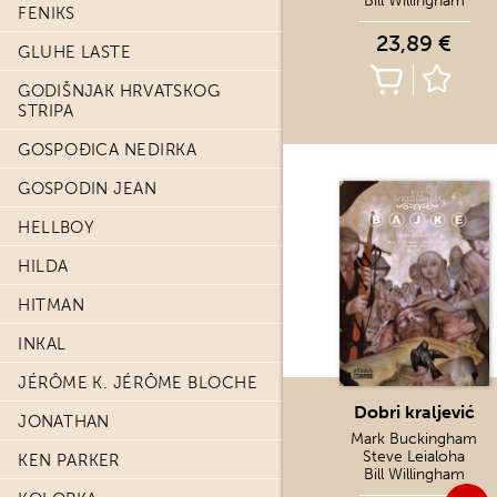
Bill Willingham
FENIKS
23,89 €
GLUHE LASTE
GODIŠNJAK HRVATSKOG
STRIPA
GOSPOĐICA NEDIRKA
GOSPODIN JEAN
HELLBOY
HILDA
HITMAN
INKAL
JÉRÔME K. JÉRÔME BLOCHE
Dobri kraljević
JONATHAN
Mark Buckingham
Steve Leialoha
KEN PARKER
Bill Willingham