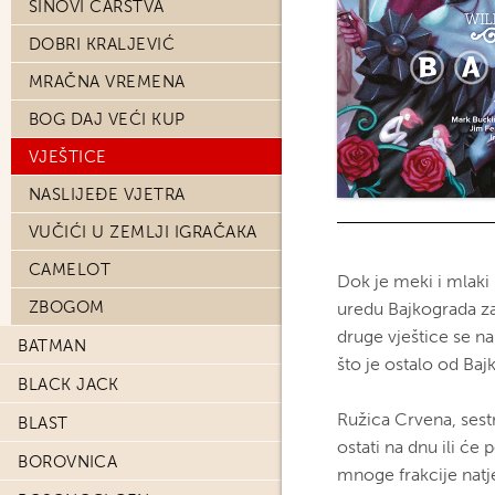
SINOVI CARSTVA
DOBRI KRALJEVIĆ
MRAČNA VREMENA
BOG DAJ VEĆI KUP
VJEŠTICE
NASLIJEĐE VJETRA
VUČIĆI U ZEMLJI IGRAČAKA
CAMELOT
Dok je meki i mlak
ZBOGOM
uredu Bajkograda z
druge vještice se 
BATMAN
što je ostalo od Baj
BLACK JACK
Ružica Crvena, sestr
BLAST
ostati na dnu ili ć
BOROVNICA
mnoge frakcije natje