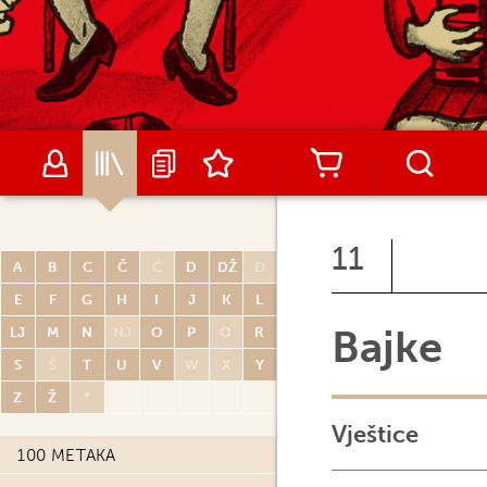
11
A
B
C
Č
Ć
D
DŽ
Đ
E
F
G
H
I
J
K
L
Bajke
LJ
M
N
NJ
O
P
Q
R
S
Š
T
U
V
W
X
Y
Z
Ž
*
Vještice
100 METAKA