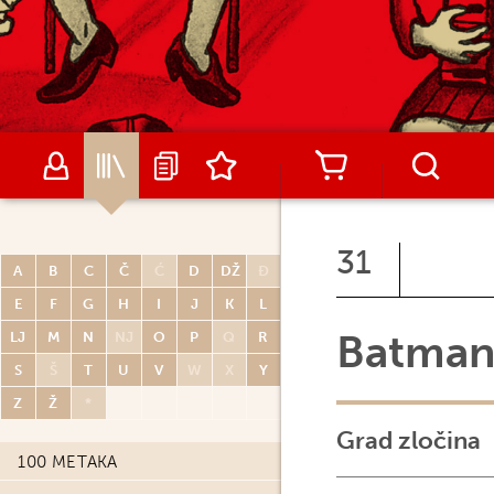
31
A
B
C
Č
Ć
D
DŽ
Đ
E
F
G
H
I
J
K
L
Batma
LJ
M
N
NJ
O
P
Q
R
S
Š
T
U
V
W
X
Y
Z
Ž
*
Grad zločina
100 METAKA