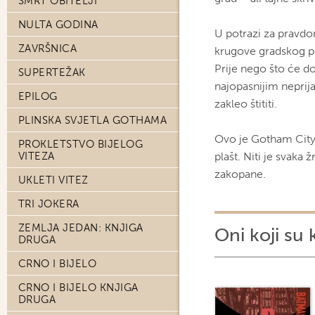
SMRT OBITELJI
NULTA GODINA
U potrazi za pravdo
ZAVRŠNICA
krugove gradskog p
Prije nego što će do
SUPERTEŽAK
najopasnijim neprija
EPILOG
zakleo štititi.
PLINSKA SVJETLA GOTHAMA
Ovo je Gotham City.
PROKLETSTVO BIJELOG
VITEZA
plašt. Niti je svaka 
zakopane.
UKLETI VITEZ
TRI JOKERA
ZEMLJA JEDAN: KNJIGA
Oni koji su 
DRUGA
CRNO I BIJELO
CRNO I BIJELO KNJIGA
DRUGA