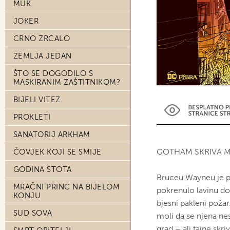
MUK
JOKER
CRNO ZRCALO
ZEMLJA JEDAN
ŠTO SE DOGODILO S
MASKIRANIM ZAŠTITNIKOM?
BIJELI VITEZ
PROKLETI
SANATORIJ ARKHAM
GOTHAM SKRIVA 
ČOVJEK KOJI SE SMIJE
GODINA STOTA
Bruceu Wayneu je p
MRAČNI PRINC NA BIJELOM
pokrenulo lavinu do
KONJU
bjesni pakleni poža
SUD SOVA
moli da se njena nest
grad – ali tajne skri