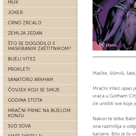
MUK
JOKER
CRNO ZRCALO
ZEMLJA JEDAN
ŠTO SE DOGODILO S
MASKIRANIM ZAŠTITNIKOM?
BIJELI VITEZ
PROKLETI
Mačke, šišmiši, šale
SANATORIJ ARKHAM
Mračni Vitez upao 
ČOVJEK KOJI SE SMIJE
vraća u Gotham City
GODINA STOTA
će uništiti sve koje 
MRAČNI PRINC NA BIJELOM
KONJU
Nakon te bitke Batm
SUD SOVA
ona razmišlja o odgo
karijere. Bilo je to 