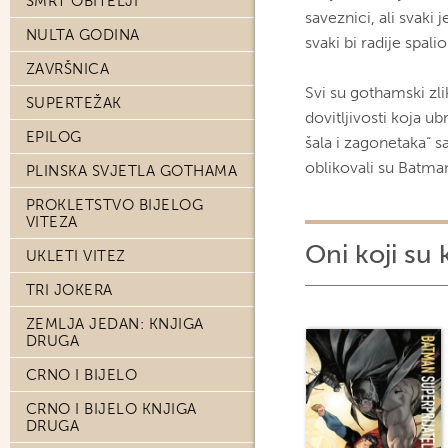
SMRT OBITELJI
saveznici, ali svaki j
NULTA GODINA
svaki bi radije spa
ZAVRŠNICA
Svi su gothamski zlik
SUPERTEŽAK
dovitljivosti koja ub
EPILOG
šala i zagonetaka“ s
oblikovali su Batm
PLINSKA SVJETLA GOTHAMA
PROKLETSTVO BIJELOG
VITEZA
Oni koji su 
UKLETI VITEZ
TRI JOKERA
ZEMLJA JEDAN: KNJIGA
DRUGA
CRNO I BIJELO
CRNO I BIJELO KNJIGA
DRUGA