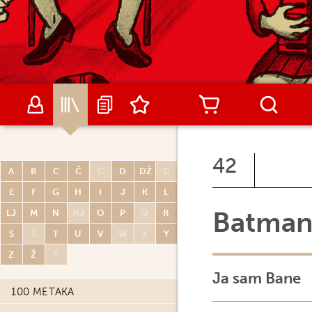
42
A
B
C
Č
Ć
D
DŽ
Đ
E
F
G
H
I
J
K
L
Batma
LJ
M
N
NJ
O
P
Q
R
S
Š
T
U
V
W
X
Y
Z
Ž
*
Ja sam Bane
100 METAKA