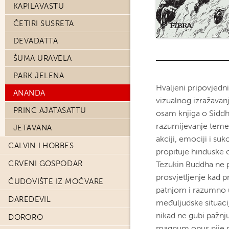
KAPILAVASTU
ČETIRI SUSRETA
DEVADATTA
ŠUMA URAVELA
PARK JELENA
Hvaljeni pripovjedn
ANANDA
vizualnog izražavan
PRINC AJATASATTU
osam knjiga o Siddh
razumijevanje teme 
JETAVANA
akciji, emociji i su
CALVIN I HOBBES
propituje hinduske 
CRVENI GOSPODAR
Tezukin Buddha ne p
prosvjetljenje kad
ČUDOVIŠTE IZ MOČVARE
patnjom i razumno u
DAREDEVIL
međuljudske situaci
nikad ne gubi pažnju
DORORO
magnum opus nije p