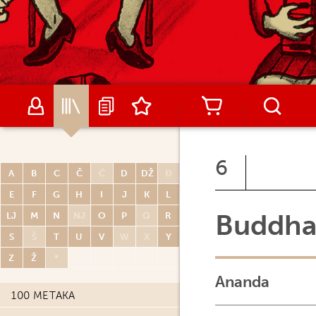
6
A
B
C
Č
Ć
D
DŽ
Đ
E
F
G
H
I
J
K
L
Buddh
LJ
M
N
NJ
O
P
Q
R
S
Š
T
U
V
W
X
Y
Z
Ž
*
Ananda
100 METAKA