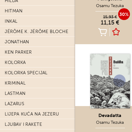
HILDA
Osamu Tezuka
HITMAN
30%
15,93 €
INKAL
11,15 €
JÉRÔME K. JÉRÔME BLOCHE
JONATHAN
KEN PARKER
KOLORKA
KOLORKA SPECIJAL
KRIMINAL
LASTMAN
LAZARUS
LIJEPA KUĆA NA JEZERU
Devadatta
Osamu Tezuka
LJUBAV I RAKETE