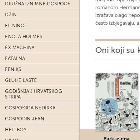
DRUŽBA IZNIMNE GOSPODE
romanom Hermanna H
DŽIN
izražava blago nepoš
često izbjegavaju, a
EL NINO
ENOLA HOLMES
EX MACHINA
Oni koji su 
FATALNA
FENIKS
GLUHE LASTE
GODIŠNJAK HRVATSKOG
STRIPA
GOSPOĐICA NEDIRKA
GOSPODIN JEAN
HELLBOY
Park jelena