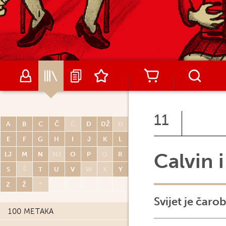
11
A
B
C
Č
Ć
D
DŽ
Đ
E
F
G
H
I
J
K
L
Calvin 
LJ
M
N
NJ
O
P
Q
R
S
Š
T
U
V
W
X
Y
Z
Ž
*
Svijet je čaro
100 METAKA