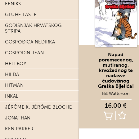
FENIKS
GLUHE LASTE
GODIŠNJAK HRVATSKOG
STRIPA
GOSPOĐICA NEDIRKA
GOSPODIN JEAN
Napad
poremećenog,
HELLBOY
mutiranog,
krvožednog te
HILDA
nadasve
čudovišnog
HITMAN
Greška Bijelića!
Bill Watterson
INKAL
16,00 €
JÉRÔME K. JÉRÔME BLOCHE
JONATHAN
KEN PARKER