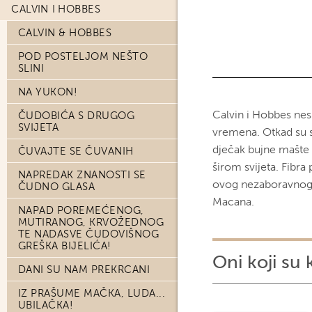
CALVIN I HOBBES
CALVIN & HOBBES
POD POSTELJOM NEŠTO
SLINI
NA YUKON!
Calvin i Hobbes nes
ČUDOBIĆA S DRUGOG
SVIJETA
vremena. Otkad su se
dječak bujne mašte i
ČUVAJTE SE ČUVANIH
širom svijeta. Fibr
NAPREDAK ZNANOSTI SE
ovog nezaboravnog 
ČUDNO GLASA
Macana.
NAPAD POREMEĆENOG,
MUTIRANOG, KRVOŽEDNOG
TE NADASVE ČUDOVIŠNOG
GREŠKA BIJELIĆA!
Oni koji su 
DANI SU NAM PREKRCANI
IZ PRAŠUME MAČKA, LUDA...
UBILAČKA!