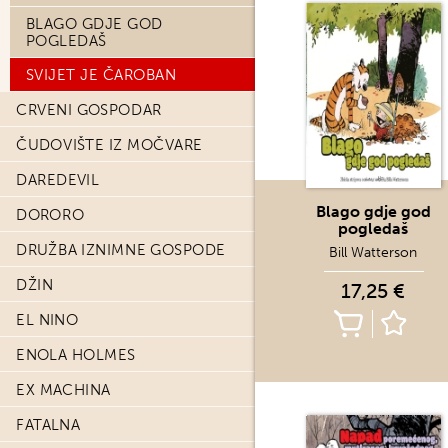
BLAGO GDJE GOD
POGLEDAŠ
SVIJET JE ČAROBAN
CRVENI GOSPODAR
ČUDOVIŠTE IZ MOČVARE
DAREDEVIL
Blago gdje god
DORORO
pogledaš
DRUŽBA IZNIMNE GOSPODE
Bill Watterson
DŽIN
17,25 €
EL NINO
ENOLA HOLMES
EX MACHINA
FATALNA