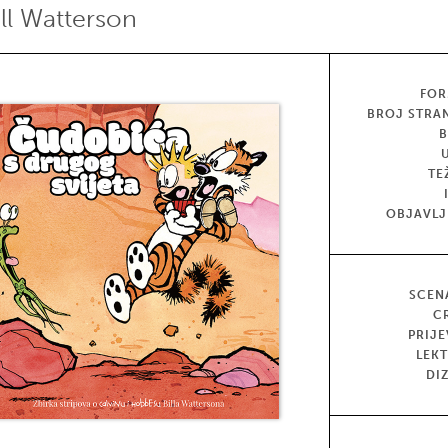
ill Watterson
FOR
BROJ STRA
TE
OBJAVL
SCEN
C
PRIJ
LEK
DI