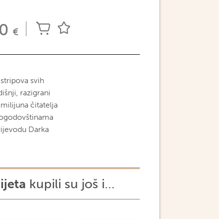
00
€
stripova svih
šnji, razigrani
milijuna čitatelja
s dogodovštinama
ijevodu Darka
ijeta
kupili su još i...