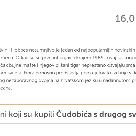
16,
lvin i Hobbes nesumnjivo je jedan od najpopularnijih novinskih 
mena. Otkad su se prvi put pojavili krajem 1985., ovaj šestogodi
čak bujne mašte i njegov plišani tigar neprestano osvajaju srca 
rom svijeta. Fibra ponosno predstavlja prvo cjelovito izdanje 
og nezaboravnog dvojca na hrvatskom jeziku u nadahnutom pr
cana.
ni koji su kupili
Čudobića s drugog sv