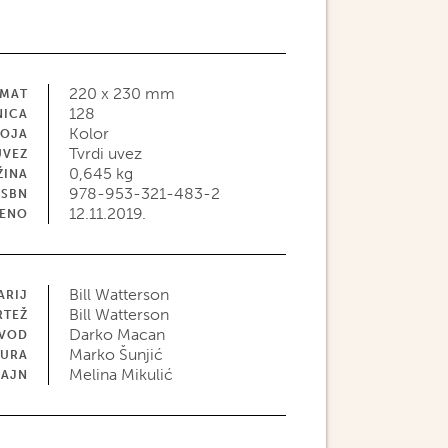
220 x 230 mm
MAT
128
NICA
Kolor
BOJA
Tvrdi uvez
UVEZ
0,645 kg
ŽINA
978-953-321-483-2
ISBN
12.11.2019.
JENO
Bill Watterson
ARIJ
Bill Watterson
RTEŽ
Darko Macan
EVOD
Marko Šunjić
TURA
Melina Mikulić
ZAJN