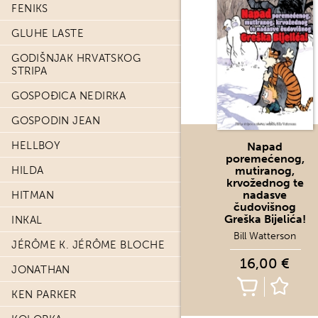
FENIKS
GLUHE LASTE
GODIŠNJAK HRVATSKOG
STRIPA
GOSPOĐICA NEDIRKA
GOSPODIN JEAN
HELLBOY
Napad
poremećenog,
HILDA
mutiranog,
krvožednog te
nadasve
HITMAN
čudovišnog
Greška Bijelića!
INKAL
Bill Watterson
JÉRÔME K. JÉRÔME BLOCHE
16,00 €
JONATHAN
KEN PARKER