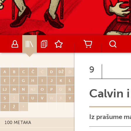
9
A
B
C
Č
Ć
D
DŽ
Đ
E
F
G
H
I
J
K
L
Calvin 
LJ
M
N
NJ
O
P
Q
R
S
Š
T
U
V
W
X
Y
Z
Ž
*
Iz prašume mač
100 METAKA