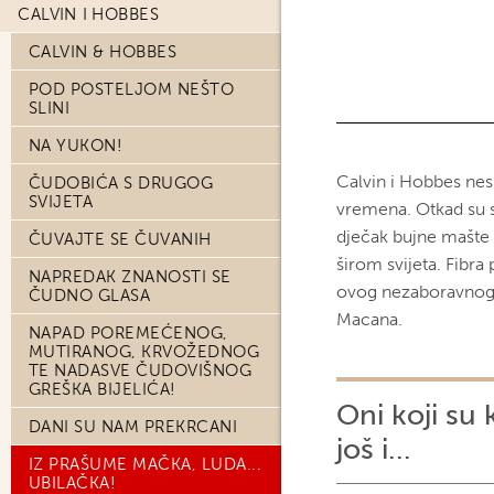
CALVIN I HOBBES
CALVIN & HOBBES
POD POSTELJOM NEŠTO
SLINI
NA YUKON!
Calvin i Hobbes nes
ČUDOBIĆA S DRUGOG
SVIJETA
vremena. Otkad su se
dječak bujne mašte i
ČUVAJTE SE ČUVANIH
širom svijeta. Fibr
NAPREDAK ZNANOSTI SE
ovog nezaboravnog 
ČUDNO GLASA
Macana.
NAPAD POREMEĆENOG,
MUTIRANOG, KRVOŽEDNOG
TE NADASVE ČUDOVIŠNOG
GREŠKA BIJELIĆA!
Oni koji su 
DANI SU NAM PREKRCANI
još i...
IZ PRAŠUME MAČKA, LUDA...
UBILAČKA!