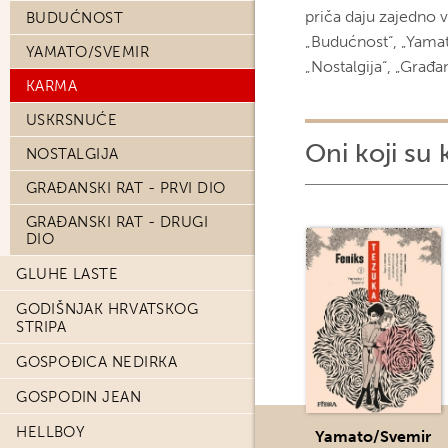
priča daju zajedno v
BUDUĆNOST
„Budućnost“, „Yamato
YAMATO/SVEMIR
„Nostalgija“, „Građan
KARMA
USKRSNUĆE
Oni koji su 
NOSTALGIJA
GRAĐANSKI RAT - PRVI DIO
GRAĐANSKI RAT - DRUGI
DIO
GLUHE LASTE
GODIŠNJAK HRVATSKOG
STRIPA
GOSPOĐICA NEDIRKA
GOSPODIN JEAN
HELLBOY
Yamato/Svemir