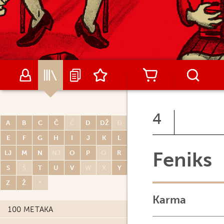
4
A
B
C
Č
Ć
D
DŽ
Đ
E
F
G
H
I
J
K
L
Feniks
LJ
M
N
NJ
O
P
Q
R
S
Š
T
U
V
W
X
Y
Z
Ž
*
Karma
100 METAKA