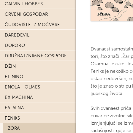
CALVIN I HOBBES
CRVENI GOSPODAR
ČUDOVIŠTE IZ MOČVARE
DAREDEVIL
DORORO
Dvanaest samostalni
DRUŽBA IZNIMNE GOSPODE
tori, što znači „Ža
Osamua Tezuke. Tez
DŽIN
Feniks je nekoliko d
EL NINO
ostao nedovršen, n
što je znao o stripu
ENOLA HOLMES
ljudskog života.
EX MACHINA
FATALNA
Svih dvanaest priča
čuvarice životne sil
FENIKS
izmjenjujući se izme
ZORA
sadašnjosti, gdje se