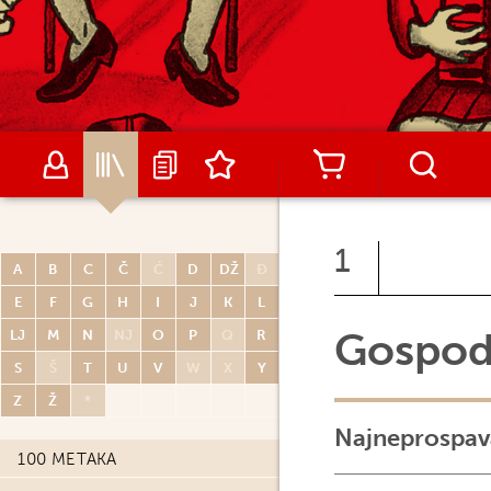
1
A
B
C
Č
Ć
D
DŽ
Đ
E
F
G
H
I
J
K
L
Gospod
LJ
M
N
NJ
O
P
Q
R
S
Š
T
U
V
W
X
Y
Z
Ž
*
Najneprospava
100 METAKA