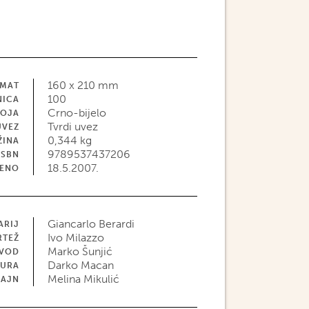
160 x 210 mm
MAT
100
NICA
Crno-bijelo
BOJA
Tvrdi uvez
UVEZ
0,344 kg
ŽINA
9789537437206
ISBN
18.5.2007.
JENO
Giancarlo Berardi
ARIJ
Ivo Milazzo
RTEŽ
Marko Šunjić
EVOD
Darko Macan
TURA
Melina Mikulić
ZAJN