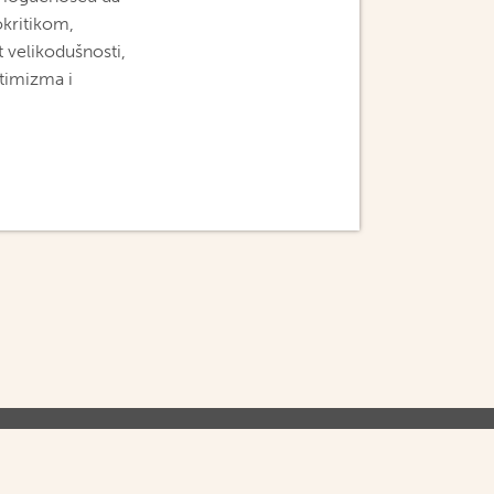
okritikom,
 velikodušnosti,
ptimizma i
IVATNOST