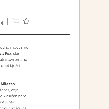
€
eplodno močvarno
ell Fox
, stari
 ali istovremeno
opet bježi i
..
 Milazzo
,
raper, vojni
ne klasičan heroj
de junak i
, mogućnošću da