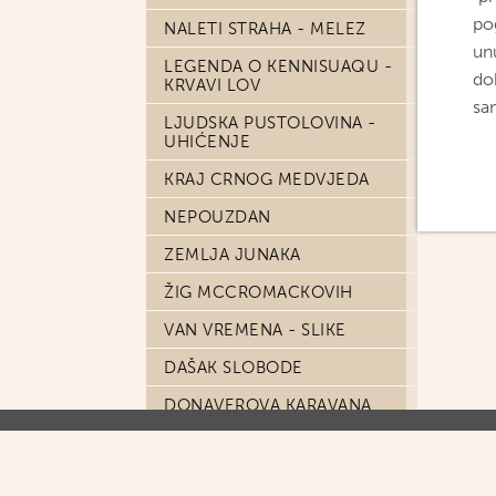
po
NALETI STRAHA - MELEZ
un
LEGENDA O KENNISUAQU -
dob
KRVAVI LOV
sa
LJUDSKA PUSTOLOVINA -
UHIĆENJE
KRAJ CRNOG MEDVJEDA
NEPOUZDAN
ZEMLJA JUNAKA
ŽIG MCCROMACKOVIH
VAN VREMENA - SLIKE
DAŠAK SLOBODE
DONAVEROVA KARAVANA
OSUĐENICI
U VRIJEME PONY EXPRESSA