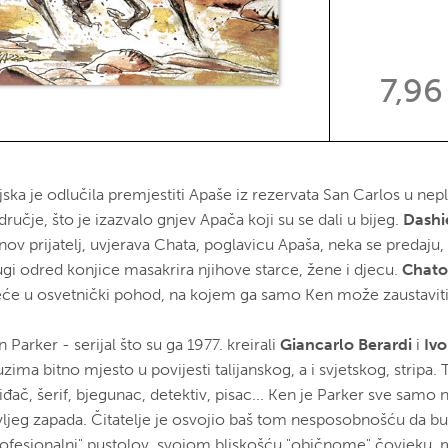
7,96
jska je odlučila premjestiti Apaše iz rezervata San Carlos u n
ručje, što je izazvalo gnjev Apača koji su se dali u bijeg.
Dashi
nov prijatelj, uvjerava Chata, poglavicu Apaša, neka se predaju,
ugi odred konjice masakrira njihove starce, žene i djecu.
Chato
eće u osvetnički pohod, na kojem ga samo Ken može zaustaviti.
 Parker - serijal što su ga 1977. kreirali
Giancarlo Berardi
i
Ivo
zima bitno mjesto u povijesti talijanskog, a i svjetskog, stripa. T
iđač, šerif, bjegunac, detektiv, pisac... Ken je Parker sve samo 
vljeg zapada. Čitatelje je osvojio baš tom nesposobnošću da bu
rofesionalni" pustolov, svojom bliskošću "običnome" čovjeku