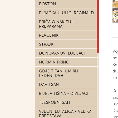
BOSTON
PLJAČKA U ULICI REGINALD
PRIČA O NAKITU I
PREVARAMA
PLAĆENIK
ŠTRAJK
Vo
DONOVANOVI DJEČACI
pod
NORMIN PRINC
Ke
dr
GDJE TITANI UMIRU -
LEDENI DAH
kr
DAH I SAN
Ken
BIJELA TIŠINA - DIVLJACI
zau
TJESKOBNI SATI
izv
Di
VJEČNI LUTALICA - VELIKA
PREDSTAVA
"p