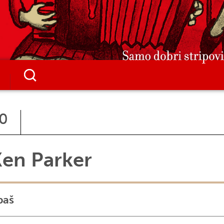
0
en Parker
paš