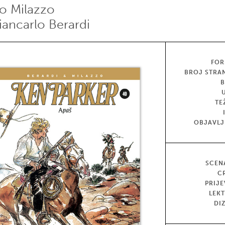
vo Milazzo
iancarlo Berardi
FOR
BROJ STRA
TE
OBJAVL
SCEN
C
PRIJ
LEK
DI