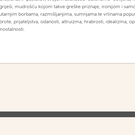
griješi, mudrošću kojom takve greške priznaje, ironijom i sam
utarnjim borbama, razmišljanjima, sumnjama te vrlinama poput
rote, prijateljstva, odanosti, altruizma, hrabrosti, idealizma, o
mostalnosti.
O NAMA
UVJETI KORIŠTENJA
PR