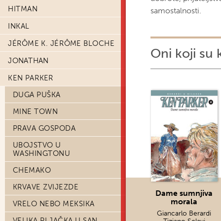
HITMAN
samostalnosti.
INKAL
JÉRÔME K. JÉRÔME BLOCHE
Oni koji su 
JONATHAN
KEN PARKER
DUGA PUŠKA
MINE TOWN
PRAVA GOSPODA
UBOJSTVO U
WASHINGTONU
CHEMAKO
KRVAVE ZVIJEZDE
Dame sumnjiva
morala
VRELO NEBO MEKSIKA
Giancarlo Berardi
VELIKA PLJAČKA U SAN