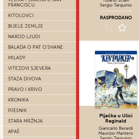
Tiziano Sclavi
FRANCISCU
Sergio Tarquinio
KITOLOVCI
RASPRODANO
BIJELE ZEMLJE
NAROD LJUDI
BALADA O PAT O'SHANE
MILADY
VITEZOVI SJEVERA
STAZA DIVOVA
PRAVO I KRIVO
KRONIKA
PJESNIK
Pljačka u Ulici
Reginald
STARA MRŽNJA
Giancarlo Berardi
APAŠ
Maurizio Mantero
Sergio Tarquinio