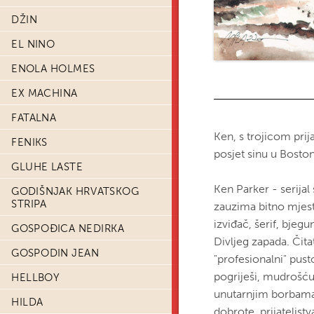
DŽIN
EL NINO
ENOLA HOLMES
EX MACHINA
FATALNA
Ken, s trojicom prij
FENIKS
posjet sinu u Boston
GLUHE LASTE
Ken Parker - serijal 
GODIŠNJAK HRVATSKOG
STRIPA
zauzima bitno mjesto 
izviđač, šerif, bjeg
GOSPOĐICA NEDIRKA
Divljeg zapada. Čit
GOSPODIN JEAN
"profesionalni" pu
pogriješi, mudrošću
HELLBOY
unutarnjim borbama,
HILDA
dobrote, prijateljst