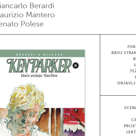
iancarlo Berardi
aurizio Mantero
enato Polese
FOR
BROJ STRA
TE
OBJAVL
SCEN
C
PRIJ
LEK