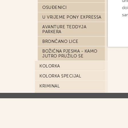
un
OSUĐENICI
dob
sa
U VRIJEME PONY EXPRESSA
AVANTURE TEDDYJA
PARKERA
BRONČANO LICE
BOŽIĆNA PJESMA - KAMO
JUTRO PRUŽILO SE
KOLORKA
KOLORKA SPECIJAL
KRIMINAL
LASTMAN
LAZARUS
LIJEPA KUĆA NA JEZERU
LJUBAV I RAKETE