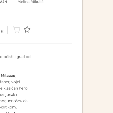
Melina Mikulić
ZAJN
€
o očistiti grad od
 Milazzo
,
raper, vojni
ne klasičan heroj
de junak i
, mogućnošću da
okritikom,