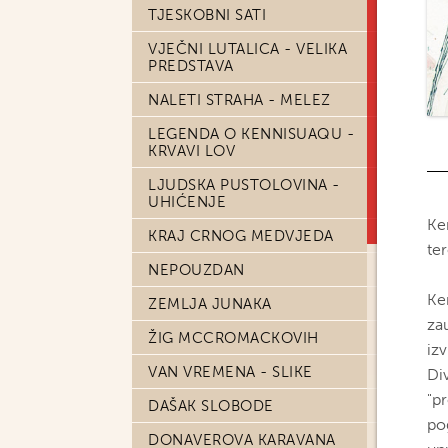
TJESKOBNI SATI
VJEČNI LUTALICA - VELIKA
PREDSTAVA
NALETI STRAHA - MELEZ
LEGENDA O KENNISUAQU -
KRVAVI LOV
LJUDSKA PUSTOLOVINA -
UHIĆENJE
Ken
KRAJ CRNOG MEDVJEDA
te
NEPOUZDAN
Ken
ZEMLJA JUNAKA
zau
ŽIG MCCROMACKOVIH
izv
VAN VREMENA - SLIKE
Di
"p
DAŠAK SLOBODE
po
DONAVEROVA KARAVANA