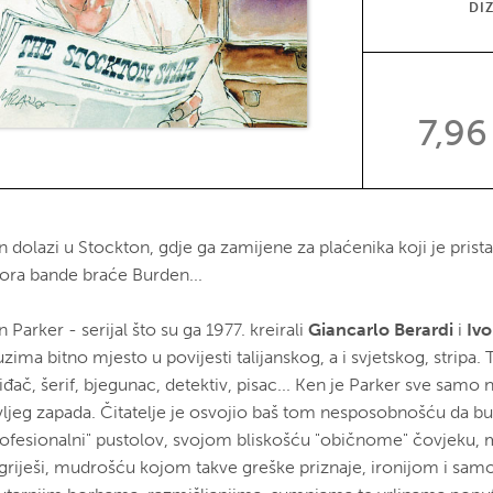
DI
7,96
 dolazi u Stockton, gdje ga zamijene za plaćenika koji je prista
rora bande braće Burden...
 Parker - serijal što su ga 1977. kreirali
Giancarlo Berardi
i
Ivo
zima bitno mjesto u povijesti talijanskog, a i svjetskog, stripa. T
iđač, šerif, bjegunac, detektiv, pisac... Ken je Parker sve samo 
vljeg zapada. Čitatelje je osvojio baš tom nesposobnošću da bu
rofesionalni" pustolov, svojom bliskošću "običnome" čovjeku
griješi, mudrošću kojom takve greške priznaje, ironijom i sam