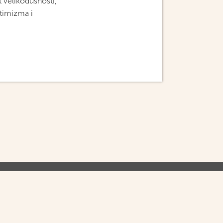
 velikodušnosti,
ptimizma i
IVATNOST