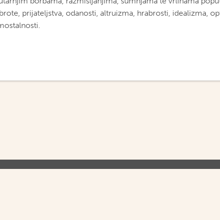
utarnjim borbama, razmišljanjima, sumnjama te vrlinama poput
rote, prijateljstva, odanosti, altruizma, hrabrosti, idealizma, o
mostalnosti.
O NAMA
UVJETI KORIŠTENJA
PR