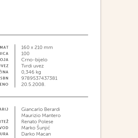
160 x 210 mm
MAT
100
NICA
Crno-bijelo
BOJA
Tvrdi uvez
UVEZ
0,346 kg
ŽINA
9789537437381
ISBN
20.5.2008.
JENO
Giancarlo Berardi
ARIJ
Maurizio Mantero
Renato Polese
RTEŽ
Marko Šunjić
EVOD
Darko Macan
TURA