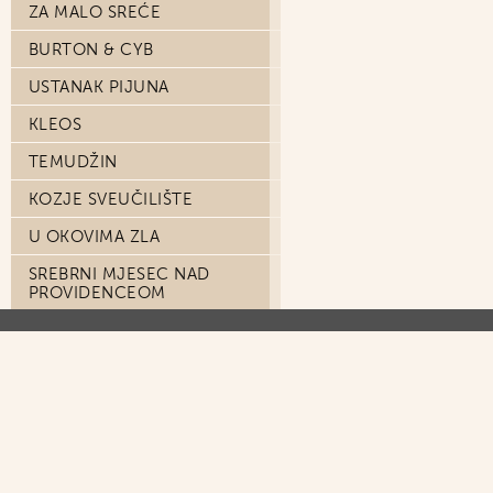
ZA MALO SREĆE
BURTON & CYB
USTANAK PIJUNA
KLEOS
TEMUDŽIN
KOZJE SVEUČILIŠTE
U OKOVIMA ZLA
SREBRNI MJESEC NAD
PROVIDENCEOM
ONA KOJA JE USREĆILA
KUKCE
GDJE SU NESTALA DOBRA
STARA VREMENA
SAINT-ELME
TERRA