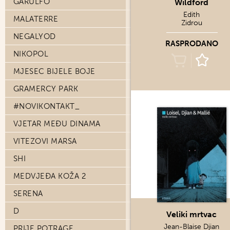
GARULFO
Wildford
Edith
MALATERRE
Zidrou
NEGALYOD
RASPRODANO
NIKOPOL
MJESEC BIJELE BOJE
GRAMERCY PARK
#NOVIKONTAKT_
VJETAR MEĐU DINAMA
VITEZOVI MARSA
SHI
MEDVJEĐA KOŽA 2
SERENA
D
Veliki mrtvac
Jean-Blaise Djian
PRIJE POTRAGE