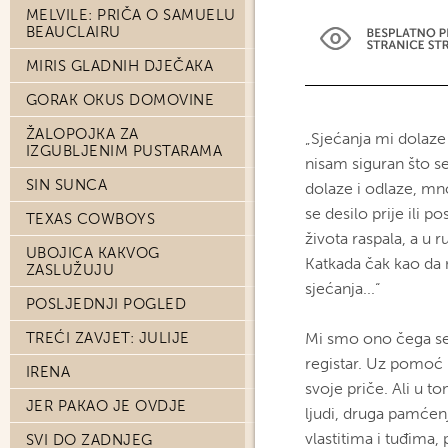
MELVILE: PRIČA O SAMUELU
BEAUCLAIRU
MIRIS GLADNIH DJEČAKA
GORAK OKUS DOMOVINE
ŽALOPOJKA ZA
„Sjećanja mi dolaze 
IZGUBLJENIM PUSTARAMA
nisam siguran što se 
SIN SUNCA
dolaze i odlaze, mno
se desilo prije ili p
TEXAS COWBOYS
života raspala, a u 
UBOJICA KAKVOG
Katkada čak kao da n
ZASLUŽUJU
sjećanja...“
POSLJEDNJI POGLED
TREĆI ZAVJET: JULIJE
Mi smo ono čega se 
registar. Uz pomoć F
IRENA
svoje priče. Ali u t
JER PAKAO JE OVDJE
ljudi, druga pamćenj
vlastitima i tuđima, 
SVI DO ZADNJEG