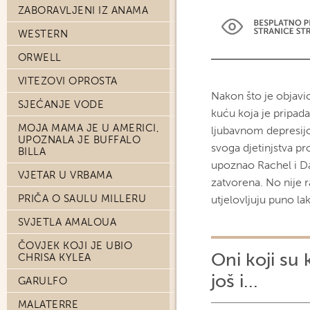
ZABORAVLJENI IZ ANAMA
WESTERN
ORWELL
VITEZOVI OPROSTA
Nakon što je objavi
SJEĆANJE VODE
kuću koja je pripad
MOJA MAMA JE U AMERICI,
ljubavnom depresijo
UPOZNALA JE BUFFALO
svoga djetinjstva pr
BILLA
upoznao Rachel i Da
VJETAR U VRBAMA
zatvorena. No nije 
PRIČA O SAULU MILLERU
utjelovljuju puno la
SVJETLA AMALOUA
ČOVJEK KOJI JE UBIO
Oni koji su 
CHRISA KYLEA
još i...
GARULFO
MALATERRE