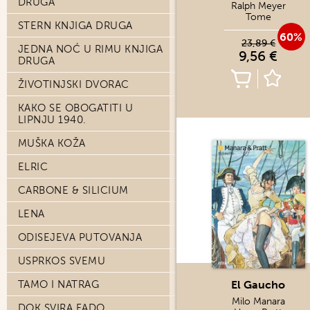
DRUGA
Ralph Meyer
Tome
STERN KNJIGA DRUGA
60%
23,89 €
JEDNA NOĆ U RIMU KNJIGA
9,56 €
DRUGA
ŽIVOTINJSKI DVORAC
KAKO SE OBOGATITI U
LIPNJU 1940.
MUŠKA KOŽA
ELRIC
CARBONE & SILICIUM
LENA
ODISEJEVA PUTOVANJA
USPRKOS SVEMU
TAMO I NATRAG
El Gaucho
Milo Manara
DOK SVIRA FADO