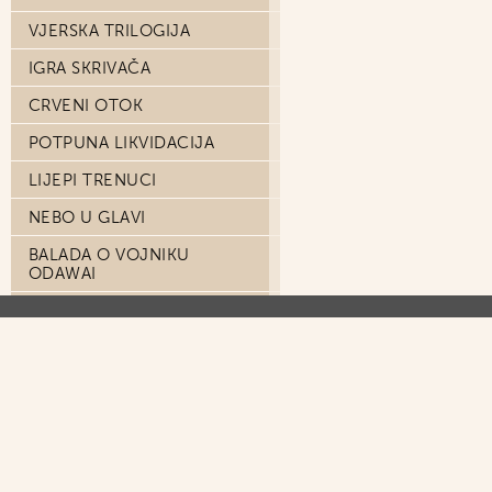
VJERSKA TRILOGIJA
IGRA SKRIVAČA
CRVENI OTOK
POTPUNA LIKVIDACIJA
LIJEPI TRENUCI
NEBO U GLAVI
BALADA O VOJNIKU
ODAWAI
LUDILO NA GRENLANDU
DORIAN GRAY
DIVLJI BOG
REVOLVERAŠI!
VRTIREPKA