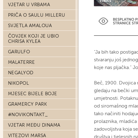
VJETAR U VRBAMA
PRIČA O SAULU MILLERU
SVJETLA AMALOUA
ČOVJEK KOJI JE UBIO
CHRISA KYLEA
GARULFO
"Ja bih tako postiga
stvaranju još jedno
MALATERRE
koje nas pljačka." 
NEGALYOD
Beč, 1900. Dvojica 
NIKOPOL
gledaju na bečki umj
MJESEC BIJELE BOJE
umjetnosti. Potaknu
GRAMERCY PARK
od siromašnog mladića
tako načiniti hodaj
#NOVIKONTAKT_
prolaznika, mladića 
VJETAR MEĐU DINAMA
zadovoljstva koja se
VITEZOVI MARSA
društva i tjelesnih 