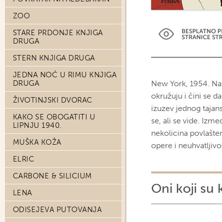
ZOO
STARE PRDONJE KNJIGA
DRUGA
STERN KNJIGA DRUGA
JEDNA NOĆ U RIMU KNJIGA
DRUGA
New York, 1954. Na 
okružuju i čini se da
ŽIVOTINJSKI DVORAC
izuzev jednog tajans
KAKO SE OBOGATITI U
se, ali se vide. Izme
LIPNJU 1940.
nekolicina povlašte
MUŠKA KOŽA
opere i neuhvatljivo
ELRIC
CARBONE & SILICIUM
Oni koji su 
LENA
ODISEJEVA PUTOVANJA