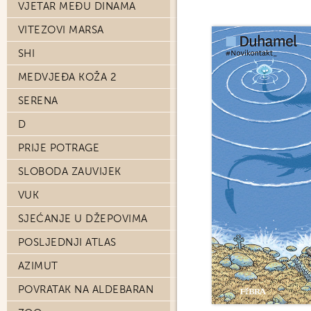
VJETAR MEĐU DINAMA
VITEZOVI MARSA
SHI
MEDVJEĐA KOŽA 2
SERENA
D
PRIJE POTRAGE
SLOBODA ZAUVIJEK
VUK
SJEĆANJE U DŽEPOVIMA
POSLJEDNJI ATLAS
AZIMUT
POVRATAK NA ALDEBARAN