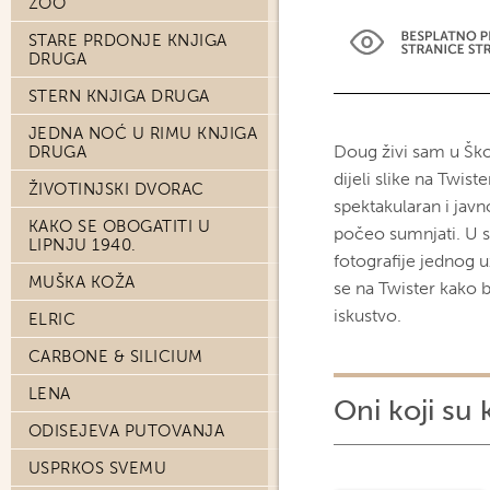
ZOO
STARE PRDONJE KNJIGA
DRUGA
STERN KNJIGA DRUGA
JEDNA NOĆ U RIMU KNJIGA
Doug živi sam u Ško
DRUGA
dijeli slike na Twist
ŽIVOTINJSKI DVORAC
spektakularan i jav
KAKO SE OBOGATITI U
počeo sumnjati. U se
LIPNJU 1940.
fotografije jednog u
MUŠKA KOŽA
se na Twister kako 
iskustvo.
ELRIC
CARBONE & SILICIUM
LENA
Oni koji su 
ODISEJEVA PUTOVANJA
USPRKOS SVEMU