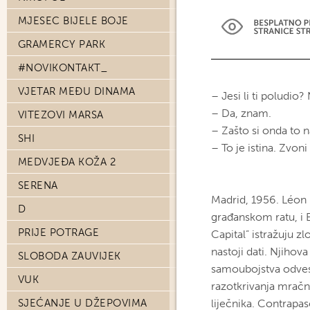
MJESEC BIJELE BOJE
GRAMERCY PARK
#NOVIKONTAKT_
VJETAR MEĐU DINAMA
– Jesi li ti poludio
– Da, znam.
VITEZOVI MARSA
– Zašto si onda to n
SHI
– To je istina. Zvoni l
MEDVJEĐA KOŽA 2
SERENA
Madrid, 1956. Léon 
D
građanskom ratu, i E
PRIJE POTRAGE
Capital” istražuju z
nastoji dati. Njiho
SLOBODA ZAUVIJEK
samoubojstva odvest
VUK
razotkrivanja mračne
SJEĆANJE U DŽEPOVIMA
liječnika. Contrapas