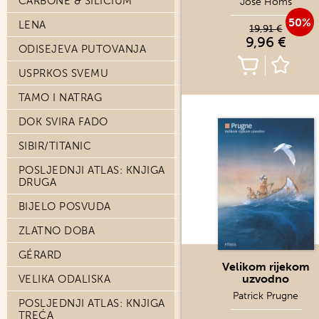
CARBONE & SILICIUM
José Homs
50%
LENA
19,91 €
9,96 €
ODISEJEVA PUTOVANJA
USPRKOS SVEMU
TAMO I NATRAG
DOK SVIRA FADO
SIBIR/TITANIC
POSLJEDNJI ATLAS: KNJIGA
DRUGA
BIJELO POSVUDA
ZLATNO DOBA
GÉRARD
Velikom rijekom
uzvodno
VELIKA ODALISKA
Patrick Prugne
POSLJEDNJI ATLAS: KNJIGA
TREĆA