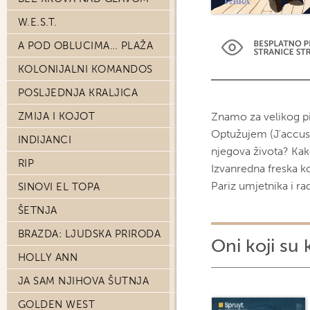
W.E.S.T.
A POD OBLUCIMA… PLAŽA
KOLONIJALNI KOMANDOS
POSLJEDNJA KRALJICA
ZMIJA I KOJOT
Znamo za velikog p
Optužujem (J'accuse
INDIJANCI
njegova života? Kak
RIP
Izvanredna freska ko
Pariz umjetnika i ra
SINOVI EL TOPA
ŠETNJA
BRAZDA: LJUDSKA PRIRODA
Oni koji su 
HOLLY ANN
JA SAM NJIHOVA ŠUTNJA
GOLDEN WEST