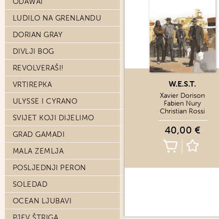
ODAWAI
LUDILO NA GRENLANDU
DORIAN GRAY
DIVLJI BOG
REVOLVERAŠI!
W.E.S.T.
VRTIREPKA
Xavier Dorison
ULYSSE I CYRANO
Fabien Nury
Christian Rossi
SVIJET KOJI DIJELIMO
40,00 €
GRAD GAMADI
MALA ZEMLJA
POSLJEDNJI PERON
SOLEDAD
OCEAN LJUBAVI
PJEV ŠTRIGA