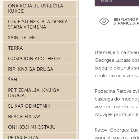
ONA KOJA JE USREĆILA
KUKCE
GDJE SU NESTALA DOBRA
STARA VREMENA
SAINT-ELME
TERRA
Utemeljeni na stvar
GOSPODIN APOTHEOZ
Georgea Lucasa don
kojeg je okrznula s
RIP: KNJIGA DRUGA
neukrotivog viziona
ŠAH
PET ZEMALJA: KNJIGA
Pozadina Ratova zvi
DRUGA
castinga do mučnog
SLIKAR ODMETNIK
vezom i nizom katast
zauvijek promijenit
BLACK FRIDAY
ONI KOJI MI OSTAJU
Ratovi Georgea Luca
ispričali snažnu, di
PETAR & LIZA