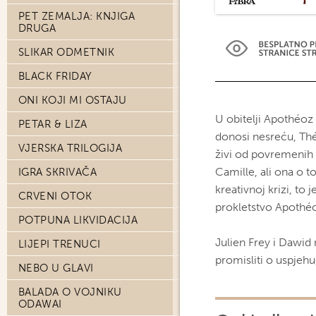
PET ZEMALJA: KNJIGA
DRUGA
SLIKAR ODMETNIK
BLACK FRIDAY
ONI KOJI MI OSTAJU
U obitelji Apothéoz
PETAR & LIZA
donosi nesreću, Théo
VJERSKA TRILOGIJA
živi od povremenih p
Camille, ali ona o
IGRA SKRIVAČA
kreativnoj krizi, to
CRVENI OTOK
prokletstvo Apothéo
POTPUNA LIKVIDACIJA
Julien Frey i Dawi
LIJEPI TRENUCI
promisliti o uspjeh
NEBO U GLAVI
BALADA O VOJNIKU
ODAWAI