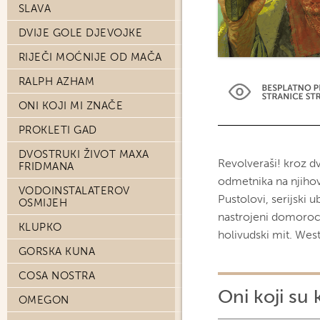
SLAVA
DVIJE GOLE DJEVOJKE
RIJEČI MOĆNIJE OD MAČA
RALPH AZHAM
ONI KOJI MI ZNAČE
PROKLETI GAD
DVOSTRUKI ŽIVOT MAXA
Revolveraši! kroz d
FRIDMANA
odmetnika na njiho
VODOINSTALATEROV
Pustolovi, serijski u
OSMIJEH
nastrojeni domoroc
KLUPKO
holivudski mit. West
GORSKA KUNA
COSA NOSTRA
Oni koji su 
OMEGON