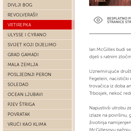
DIVLJI BOG
REVOLVERAŠI!
VRTIREPKA
ULYSSE I CYRANO
SVIJET KOJI DIJELIMO
Ian McGilles budi s
GRAD GAMADI
dijeli s ratnim zloč
MALA ZEMLJA
Uznemirujuće društ
POSLJEDNJI PERON
Fegelein, nacistički
SOLEDAD
trovačica iz doba a
Trbosjek, nekoć redo
OCEAN LJUBAVI
PJEV ŠTRIGA
Napustivši utrobu z
POVRATAK
izlaze na površinu, 
životinja namijenjen
VRUĆI KAO KLIMA
McGillesovu pažnju. 