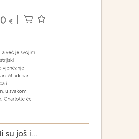
00
€
, a već je svojim
trijski
o vjenčanje
tan. Mladi par
ca i
an, u svakom
, Charlotte će
 su još i...