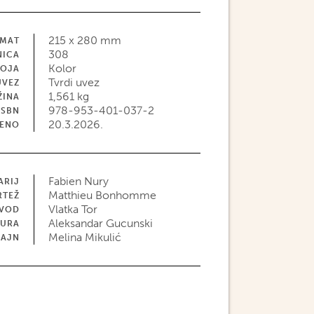
215 x 280 mm
MAT
308
NICA
Kolor
BOJA
Tvrdi uvez
UVEZ
1,561 kg
ŽINA
978-953-401-037-2
ISBN
20.3.2026.
JENO
Fabien Nury
ARIJ
Matthieu Bonhomme
RTEŽ
Vlatka Tor
EVOD
Aleksandar Gucunski
TURA
Melina Mikulić
ZAJN