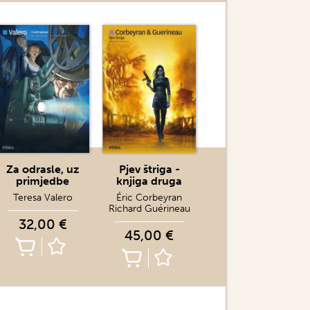
Za odrasle, uz
Pjev štriga -
primjedbe
knjiga druga
Teresa Valero
Éric Corbeyran
Richard Guérineau
32,00 €
45,00 €