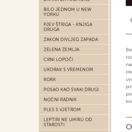
BILO JEDNOM U NEW
YORKU
PJEV ŠTRIGA - KNJIGA
DRUGA
ZAKON DIVLJEG ZAPADA
ZELENA ZEMLJA
Bel
ro
CRNI LOPOČI
na
UKORAK S VREMENOM
obi
uv
RORK
pr
POSAO KAO SVAKI DRUGI
po
NOĆNI RADNIK
ko
PLES S VJETROM
LEPTIRI NE UMIRU OD
STAROSTI
O