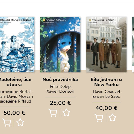
adeleine, lice
Noć pravednika
Bilo jednom u
otpora
New Yorku
Félix Delep
Xavier Dorison
ominique Bertail
David Chauvel
ean-David Morvan
Erwan Le Saëc
adeleine Riffaud
25,00 €
40,00 €
50,00 €