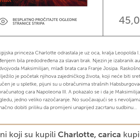
45,
gijska princeza Charlotte odrastala je uz oca, kralja Leopolda I.
đenjem bila predodređena za slavan brak. Njezin je izabranik aus
dvojvoda Maksimilijan, mlađi brata cara Franje Josipa. Raskošn
lježilo je početak njihova zajedničkog života, koji neće biti sre
učen je u spletke, pijuni su u obračunima strašnih Habsburgova
oračunatog cara Napoleona III. A pokazalo se i da je Maksimilij
gledu, jedno veliko razočaranje. No suočavajući se s nevoljama
načno dobiti priliku da promijeni unaprijed zacrtanu sudbinu…
ni koji su kupili
Charlotte, carica
kupili