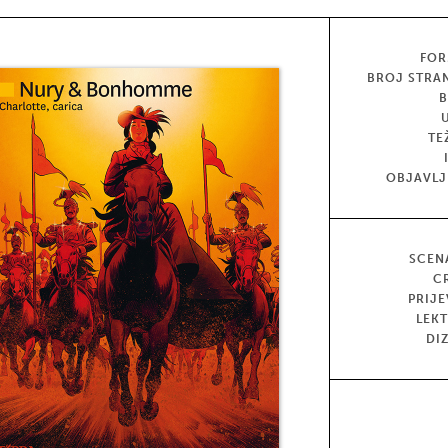
FOR
BROJ STRA
TE
OBJAVL
SCEN
C
PRIJ
LEK
DI