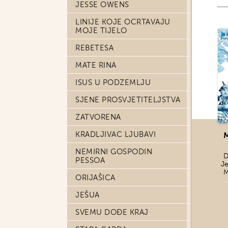
JESSE OWENS
LINIJE KOJE OCRTAVAJU
MOJE TIJELO
REBETESA
MATE RINA
ISUS U PODZEMLJU
SJENE PROSVJETITELJSTVA
ZATVORENA
KRADLJIVAC LJUBAVI
M
NEMIRNI GOSPODIN
D
PESSOA
J
M
ORIJAŠICA
JEŠUA
SVEMU DOĐE KRAJ