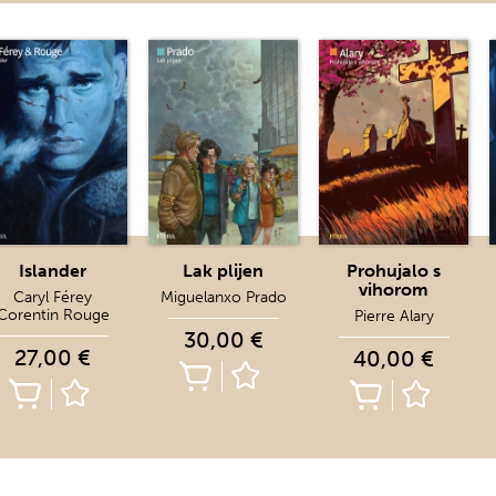
Islander
Lak plijen
Prohujalo s
vihorom
Caryl Férey
Miguelanxo Prado
Corentin Rouge
Pierre Alary
30,00 €
27,00 €
40,00 €