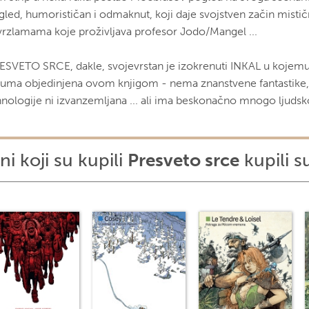
gled, humorističan i odmaknut, koji daje svojstven začin mist
vrzlamama koje proživljava profesor Jodo/Mangel ...
ESVETO SRCE, dakle, svojevrstan je izokrenuti INKAL u kojemu 
buma objedinjena ovom knjigom - nema znanstvene fantastike, 
hnologije ni izvanzemljana ... ali ima beskonačno mnogo ljudsko
ni koji su kupili
Presveto srce
kupili su