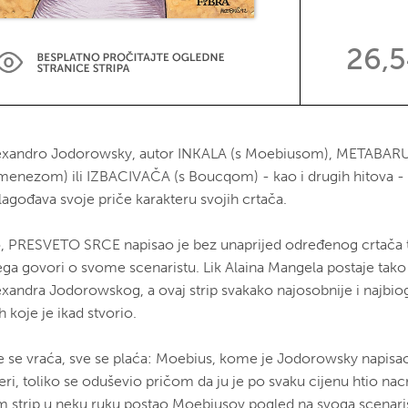
26,
exandro Jodorowsky, autor INKALA (s Moebiusom), METABAR
menezom) ili IZBACIVAČA (s Boucqom) - kao i drugih hitova - 
lagođava svoje priče karakteru svojih crtača.
, PRESVETO SRCE napisao je bez unaprijed određenog crtača te
ega govori o svome scenaristu. Lik Alaina Mangela postaje tako l
exandra Jodorowskog, a ovaj strip svakako najosobnije i najbiog
h koje je ikad stvorio.
e se vraća, sve se plaća: Moebius, kome je Jodorowsky napis
ri, toliko se oduševio pričom da ju je po svaku cijenu htio nacrta
m strip u neku ruku postao Moebiusov pogled na svoga scenari