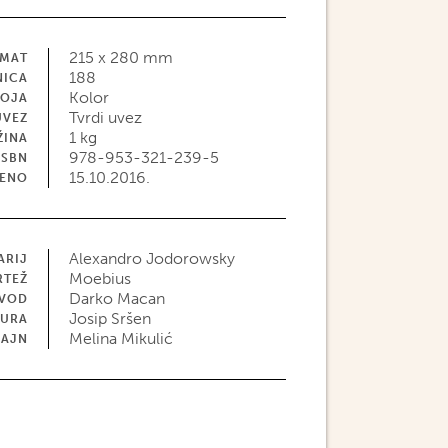
215 x 280 mm
MAT
188
NICA
Kolor
BOJA
Tvrdi uvez
UVEZ
1 kg
ŽINA
978-953-321-239-5
ISBN
15.10.2016.
JENO
Alexandro Jodorowsky
ARIJ
Moebius
RTEŽ
Darko Macan
EVOD
Josip Sršen
TURA
Melina Mikulić
ZAJN