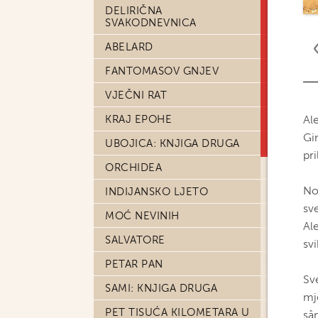
DELIRIČNA
SVAKODNEVNICA
ABELARD
FANTOMASOV GNJEV
VJEČNI RAT
KRAJ EPOHE
Al
Gi
UBOJICA: KNJIGA DRUGA
pri
ORCHIDEA
No
INDIJANSKO LJETO
sv
MOĆ NEVINIH
Al
SALVATORE
svi
PETAR PAN
Sv
SAMI: KNJIGA DRUGA
mje
PET TISUĆA KILOMETARA U
sâ