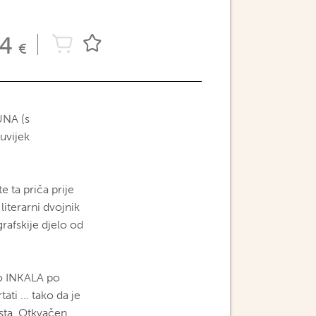
54
€
UNA (s
uvijek
 ta priča prije
iterarni dvojnik
rafskije djelo od
ao INKALA po
ti ... tako da je
sta. Otkvačen