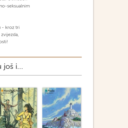
ično-seksualnim
- kroz tri
zvijezda,
sti!
 još i...