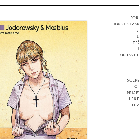
FOR
BROJ STRA
TE
OBJAVL
SCEN
C
PRIJ
LEK
DI