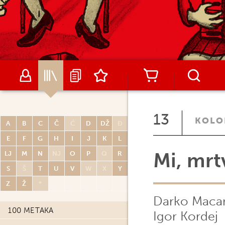
13
KOLO
A
B
C
Č
Ć
D
DŽ
Đ
E
F
G
H
I
J
K
L
Mi, mrt
LJ
M
N
NJ
O
P
Q
R
S
Š
T
U
V
W
X
Y
Z
Ž
*
Darko Maca
100 METAKA
Igor Kordej