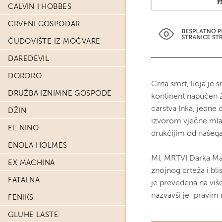
CALVIN I HOBBES
CRVENI GOSPODAR
ČUDOVIŠTE IZ MOČVARE
DAREDEVIL
DORORO
Crna smrt, koja je s
DRUŽBA IZNIMNE GOSPODE
kontinent napučen 
carstva Inka, jedne 
DŽIN
izvorom vječne mlado
EL NINO
drukčijim od našega 
ENOLA HOLMES
MI, MRTVI Darka Mac
EX MACHINA
znojnog crteža i bli
FATALNA
je prevedena na više
nazvavši je "pravi
FENIKS
GLUHE LASTE