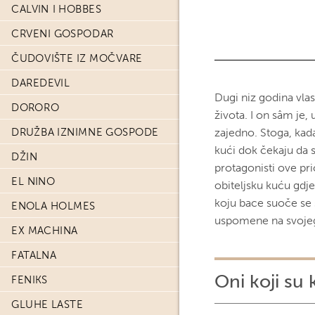
CALVIN I HOBBES
CRVENI GOSPODAR
ČUDOVIŠTE IZ MOČVARE
DAREDEVIL
Dugi niz godina vla
DORORO
života. I on sâm je, 
DRUŽBA IZNIMNE GOSPODE
zajedno. Stoga, kada
kući dok čekaju da s
DŽIN
protagonisti ove pri
EL NINO
obiteljsku kuću gdje
koju bace suoče se s
ENOLA HOLMES
uspomene na svojeg
EX MACHINA
FATALNA
Oni koji su 
FENIKS
GLUHE LASTE