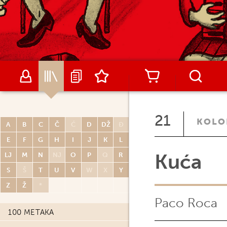
21
KOLO
A
B
C
Č
Ć
D
DŽ
Đ
E
F
G
H
I
J
K
L
Kuća
LJ
M
N
NJ
O
P
Q
R
S
Š
T
U
V
W
X
Y
Z
Ž
*
Paco Roca
100 METAKA