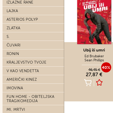
IZLAZNE RANE
LAJKA
ASTERIOS POLYP
ZLATKA
S.
ČUVARI
Ubij ili umri
RONIN
Ed Brubaker
Sean Phillips
KRALJEVSTVO TVOJE
40%
46,45 €
V KAO VENDETTA
27,87 €
AMERIČKI KINEZ
IMOVINA
FUN HOME - OBITELJSKA
TRAGIKOMEDIJA
MI, MRTVI