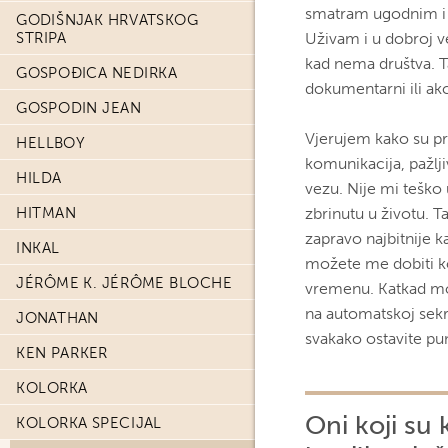
smatram ugodnim i o
GODIŠNJAK HRVATSKOG
STRIPA
Uživam i u dobroj ve
kad nema društva. Ta
GOSPOĐICA NEDIRKA
dokumentarni ili akci
GOSPODIN JEAN
Vjerujem kako su prij
HELLBOY
komunikacija, pažlj
HILDA
vezu. Nije mi teško
HITMAN
zbrinutu u životu. Ta
zapravo najbitnije k
INKAL
možete me dobiti k
JÉRÔME K. JÉRÔME BLOCHE
vremenu. Katkad mo
na automatskoj sekr
JONATHAN
svakako ostavite pun
KEN PARKER
KOLORKA
Oni koji su 
KOLORKA SPECIJAL