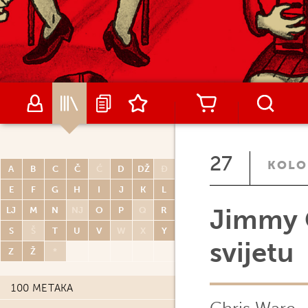
27
KOLO
A
B
C
Č
Ć
D
DŽ
Đ
E
F
G
H
I
J
K
L
Jimmy C
LJ
M
N
NJ
O
P
Q
R
S
Š
T
U
V
W
X
Y
svijetu
Z
Ž
*
100 METAKA