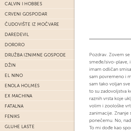
CALVIN I HOBBES
CRVENI GOSPODAR
ČUDOVIŠTE IZ MOČVARE
DAREDEVIL
DORORO
Pozdrav. Zovem se 
DRUŽBA IZNIMNE GOSPODE
smeđe/sivo-plave, 
DŽIN
imam odličan smisa
EL NINO
sam povremeno i ma
sam tako voljan sve
ENOLA HOLMES
to su zadovoljstva k
EX MACHINA
raznih vrsta koje ukl
volim i zoološke vr
FATALNA
zanimacije. Znanje 
FENIKS
ponečemu. No, nadas
GLUHE LASTE
To mi dođe kao spon